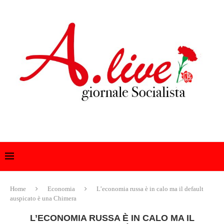
Home
Economia
L’economia russa è in calo ma il default
auspicato è una Chimera
L’ECONOMIA RUSSA È IN CALO MA IL