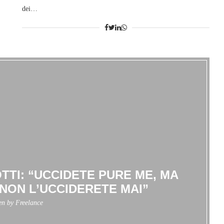
dei…
OTTI: “UCCIDETE PURE ME, MA
E NON L’UCCIDERETE MAI”
ten by
Freelance