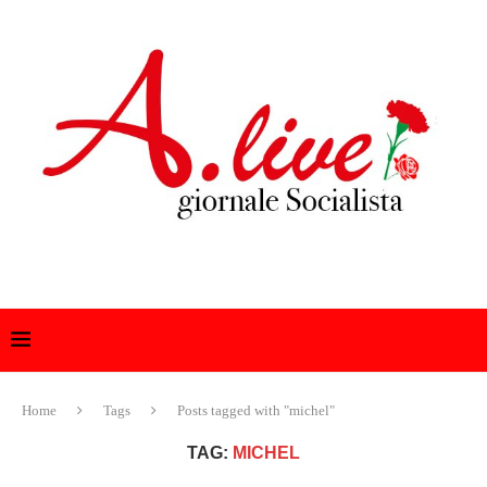
Home
Tags
Posts tagged with "michel"
TAG:
MICHEL