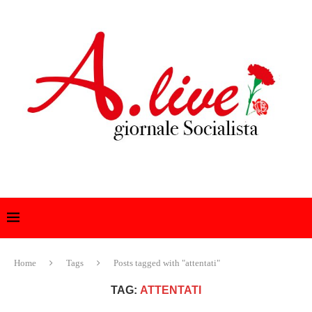
Home
Tags
Posts tagged with "attentati"
TAG:
ATTENTATI