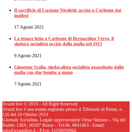
Il sacrificio di Luciano Nicoletti, ucciso a Corleone dai
mafiosi
17 Agosto 2021
La tenace lotta a Corleone di Bernardino Verro, il
sindaco socialista ucciso dalla mafia nel 1915
9 Agosto 2021
Giuseppe Scalia, sindacalista socialista assassinato dalla
mafia con due bombe a mano
7 Agosto 2021
Avanti live © 2019 - All Right Reserved
Avanti live è una testata registrata presso il Tribunale di Roma, n.
126 del 10 Ottobre 2019
Giornale Socialista, Legale rappresentante Omar Simone – Via del
Bufalo 138A, 00187 Roma – Tel.06. 8841463 - Email:
info@avantilive.it - P.Iva: 11058950962