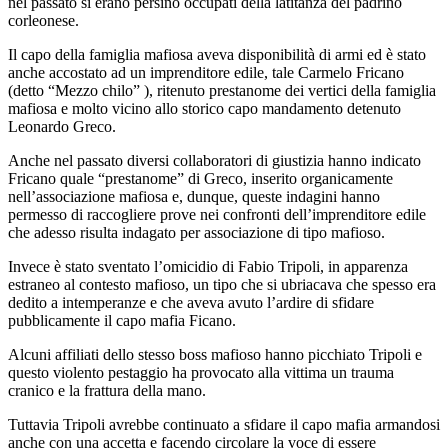
nel passato si erano persino occupati della latitanza del padrino
corleonese.
Il capo della famiglia mafiosa aveva disponibilità di armi ed è stato
anche accostato ad un imprenditore edile, tale Carmelo Fricano
(detto “Mezzo chilo” ), ritenuto prestanome dei vertici della famiglia
mafiosa e molto vicino allo storico capo mandamento detenuto
Leonardo Greco.
Anche nel passato diversi collaboratori di giustizia hanno indicato
Fricano quale “prestanome” di Greco, inserito organicamente
nell’associazione mafiosa e, dunque, queste indagini hanno
permesso di raccogliere prove nei confronti dell’imprenditore edile
che adesso risulta indagato per associazione di tipo mafioso.
Invece è stato sventato l’omicidio di Fabio Tripoli, in apparenza
estraneo al contesto mafioso, un tipo che si ubriacava che spesso era
dedito a intemperanze e che aveva avuto l’ardire di sfidare
pubblicamente il capo mafia Ficano.
Alcuni affiliati dello stesso boss mafioso hanno picchiato Tripoli e
questo violento pestaggio ha provocato alla vittima un trauma
cranico e la frattura della mano.
Tuttavia Tripoli avrebbe continuato a sfidare il capo mafia armandosi
anche con una accetta e facendo circolare la voce di essere