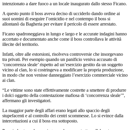
intenzionato a dare fuoco a un locale inaugurato dallo stesso Ficano.
A questo punto il boss aveva deciso di ucciderlo dando ordine ai
suoi uomini di eseguire l’omicidio e nel contempo il boss si
allontanò da Bagheria per evitare il pericolo di essere arrestato.
Ficano spadroneggiava in lungo e largo e le accurate indagini hanno
accertato e documentato anche come il boss controllava le attività
illecite del territorio.
Infatti, oltre alle estorsioni, risolveva controversie che insorgevano
tra privati. Per esempio quando un panificio veniva accusato di
‘concorrenza sleale’ rispetto ad un’esercizio gestito da un soggetto
vicino al clan, lo si costringeva a modificare la propria produzione,
in modo che non venisse danneggiato l’esercizio commerciale vicino
ai clan.
“Le vittime sono state effettivamente costrette a smettere di produrre
i dolci oggetto della contestazione mafiosa di ‘concorrenza sleale’”,
affermano gli investigatori.
La maggior parte degli affari erano legati allo spaccio degli
stupefacenti e al controllo dei centri scommesse. Lo si evince dalla
intercettazioni a cui il boss era sottoposto.