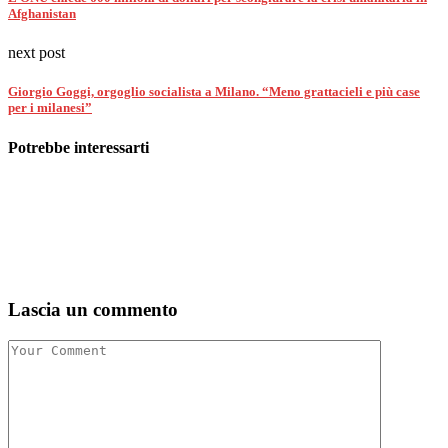
Afghanistan
next post
Giorgio Goggi, orgoglio socialista a Milano. “Meno grattacieli e più case
per i milanesi”
Potrebbe interessarti
Lascia un commento