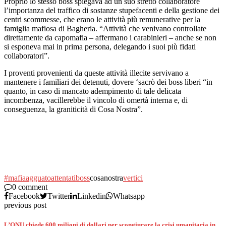
Proprio lo stesso boss spiegava ad un suo stretto collaboratore
l’importanza del traffico di sostanze stupefacenti e della gestione dei
centri scommesse, che erano le attività più remunerative per la
famiglia mafiosa di Bagheria. “Attività che venivano controllate
direttamente da capomafia – affermano i carabinieri – anche se non
si esponeva mai in prima persona, delegando i suoi più fidati
collaboratori”.
I proventi provenienti da queste attività illecite servivano a
mantenere i familiari dei detenuti, dovere ‘sacrò dei boss liberi “in
quanto, in caso di mancato adempimento di tale delicata
incombenza, vacillerebbe il vincolo di omertà interna e, di
conseguenza, la graniticità di Cosa Nostra”.
#mafia
agguato
attentati
boss
cosanostra
vertici
0 comment
Facebook
Twitter
Linkedin
Whatsapp
previous post
L’ONU chiede 600 milioni di dollari per scongiurare la crisi umanitaria in