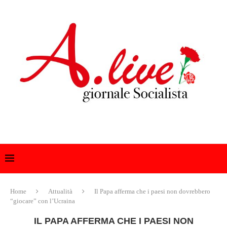
Home
Attualità
Il Papa afferma che i paesi non dovrebbero
“giocare” con l’Ucraina
IL PAPA AFFERMA CHE I PAESI NON