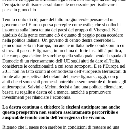
l’erogazione di risorse assolutamente necessarie per risollevare il
paese in ginocchio.
Tenuto conto di ciò, pare del tutto irragionevole pensare ad un
governo che l’Europa possa percepire come ostile, che si collochi
insomma sulla linea tenuta dei paesi del gruppo di Visegrad. Nel
giudizio della gente comune ciò è quanto di peggio possa accadere
nella politica italiana. Un governo di centro destra creerebbe il
panico non solo in Europa, ma anche in Italia nelle condizioni in cui
si trova il paese. E figurarsi, in un clima di forte instabilità politica,
che campagna elettorale sarebbe quella sulla quale pende la spada di
Damocle di un ripensamento dell’UE sugli aiuti da dare all’Italia,
considerate le condizionalità a cui sono sottoposti. E se l’Europa nel
2011 non ha fatto sconti al centrodestra dell’europeista Berlusconi di
fronte alla prospettiva del default del paese figurarsi, oggi, con gli
aiuti che ci sono stati promessi potrebbe essere neutrale di fronte agli
antieuropeisti Salvini e Meloni decisi a fare una politica clientelare,
basata su regalie a destra ed a manca, anziché a promuovere
investimenti per rilanciare l’economia.
La destra continua a chiedere le elezioni anticipate ma anche
questa prospettiva non sembra assolutamente percorribile e
auspicabile tenuto conto dell’emergenza che viviamo.
Ritengo che il paese non sarebbe in condizioni di reggere ad una