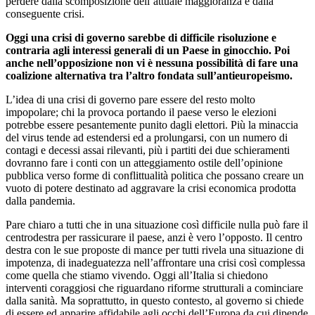
perdere dalla scomposizione dell’attuale maggioranza e dalla
conseguente crisi.
Oggi una crisi di governo sarebbe di difficile risoluzione e
contraria agli interessi generali di un Paese in ginocchio. Poi
anche nell’opposizione non vi è nessuna possibilità di fare una
coalizione alternativa tra l’altro fondata sull’antieuropeismo.
L’idea di una crisi di governo pare essere del resto molto
impopolare; chi la provoca portando il paese verso le elezioni
potrebbe essere pesantemente punito dagli elettori. Più la minaccia
del virus tende ad estendersi ed a prolungarsi, con un numero di
contagi e decessi assai rilevanti, più i partiti dei due schieramenti
dovranno fare i conti con un atteggiamento ostile dell’opinione
pubblica verso forme di conflittualità politica che possano creare un
vuoto di potere destinato ad aggravare la crisi economica prodotta
dalla pandemia.
Pare chiaro a tutti che in una situazione così difficile nulla può fare il
centrodestra per rassicurare il paese, anzi è vero l’opposto. Il centro
destra con le sue proposte di mance per tutti rivela una situazione di
impotenza, di inadeguatezza nell’affrontare una crisi così complessa
come quella che stiamo vivendo. Oggi all’Italia si chiedono
interventi coraggiosi che riguardano riforme strutturali a cominciare
dalla sanità. Ma soprattutto, in questo contesto, al governo si chiede
di essere ed apparire affidabile agli occhi dell’Europa da cui dipende