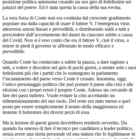
posizione politica autonoma creando un suo giro di fedelissimi nei
palazzi del potere. Ed è stata questa la causa della sua rovina.
La vera forza di Conte non era costituita dal crescente gradimento
popolare ma dalla capacità di usare il fattore V, l’emergenza virus
attraverso azioni lineari e prevedibili, e distribuendo soldi a tutti a
prescindere dall’accertamento dei danni da ciascuno subito a causa
del Covid. Non si è reso conto che era il fattore V, cioè il virus, a
tenere in piedi il governo se affrontato in modo efficace e
prevedibile.
Quando Conte ha cominciato a subire la piazza, a dare ragione a
tutti, a volere e disvolere nel giro di pochi giorni, a sentire solo i suoi
fedelissimi più che i partiti che lo sostengono in parlamento
l’incantamento del paese verso Conte è cessato. Insomma, oggi,
l’unico personaggio politico che può portare il paese alla crisi e alle
elezioni con i propri errori è proprio Conte. Adesso sta cercando di
fare dei passi indietro. Vuole evitare la crisi accettando un
ridimensionamento del suo ruolo. Del resto era stato messo a quel
posto per essere semplicemente il notaio della maggioranza ed
insieme il federatore dei diversi pezzi di essa.
Ma la lezione di questi giorni dovrebbero renderlo avvertito. Da
quando ha smesso di fare il tecnico per candidarsi a leader politico,
senza avere una storia personale ed una statura che lo legittimasse in