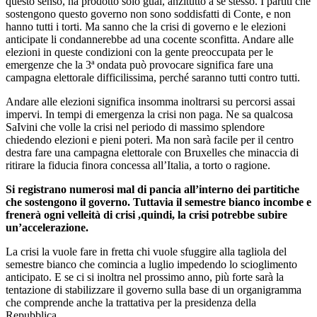
questo senso, ha prodotto solo guai, anzitutto a se stesso. I partiti che
sostengono questo governo non sono soddisfatti di Conte, e non
hanno tutti i torti. Ma sanno che la crisi di governo e le elezioni
anticipate li condannerebbe ad una cocente sconfitta. Andare alle
elezioni in queste condizioni con la gente preoccupata per le
emergenze che la 3ª ondata può provocare significa fare una
campagna elettorale difficilissima, perché saranno tutti contro tutti.
Andare alle elezioni significa insomma inoltrarsi su percorsi assai
impervi. In tempi di emergenza la crisi non paga. Ne sa qualcosa
SaIvini che volle la crisi nel periodo di massimo splendore
chiedendo elezioni e pieni poteri. Ma non sarà facile per il centro
destra fare una campagna elettorale con Bruxelles che minaccia di
ritirare la fiducia finora concessa all’Italia, a torto o ragione.
Si registrano numerosi mal di pancia all’interno dei partitiche
che sostengono il governo. Tuttavia il semestre bianco incombe e
frenerà ogni velleità di crisi ,quindi, la crisi potrebbe subire
un’accelerazione.
La crisi la vuole fare in fretta chi vuole sfuggire alla tagliola del
semestre bianco che comincia a luglio impedendo lo scioglimento
anticipato. E se ci si inoltra nel prossimo anno, più forte sarà la
tentazione di stabilizzare il governo sulla base di un organigramma
che comprende anche la trattativa per la presidenza della
Repubblica.