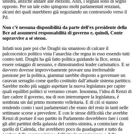
sinistra, anziché andare alle elezioni. Anzi, i segnali sono di segno
opposto. Per un tale esito spingono molti parlamentati renziani,
alcuni dei quali starebbero già negoziando un controesodo verso il
Pd.
Non c’è nessuna disponibilità da parte dell’ex presidente della
Bce ad assumersi responsabilità di governo e, quindi, Conte
sopravvive a sé stesso.
Infatti non pare poi che Draghi sia smanioso di calcare il
palcoscenico politico vista l’anarchia che regna in esso essendo tutti
contro tutti. Draghi ha già fatto politica guidando la Bce, senza
essere ostaggio di nessuno, e dimostrandosi leader carismatico. E se
davvero dovesse improvvisamente provare una irrefrenabile
passione per la politica, giammai sarebbe disposto a governare un
caravan serraglio come quello costituito dall’attuale sistema partitico.
Sarebbe molto più saggio aspettare la nuova legislatura per capire
quali equilibri politici si verranno creare. Insomma, l’idea di Renzi di
fare cadere il governo, ma di non interrompere la legislatura, è
sembrata sin dal primo momento velleitaria. E di ciò si stanno
rendendo conto i suoi parlamentari che erano del resto in tanti nelle
settimane scorse a prevedere. E con le stesse difficoltà che avrebbe
Renzi di portare il suo partito in Parlamento dovrebbero fare i conti
gli altri partitini della galassia del centro-sinistra, a cominciare da
quello di Calenda, che avrebbero poco da guadagnare e tutto da