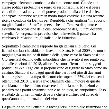
campagna elettorale combattuta da tutti contro tutti. Chiede alla
classe politica protezione e senso di responsabilità. Ma è il paese
che, di fronte ad un vuoto di potere prodotto dalla crisi e da elezioni
anticipate, potrebbe reagire in modo imprevedibile. Da una recente
ricerca condotta da Demos per Repubblica che analizza ”il rapporto
tra gli italiani e lo Stato” è emerso che a differenza di quanto è
avvenuto in occasione delle crisi economiche degli ultimi decenni,
stavolta l’emergenza improvvisa che ha investito il paese e ha
cambiato le relazioni tra gli italiani e le istituzioni.
Soprattutto è cambiato il rapporto tra gli italiani e lo Stato. Gli
italiani sembra che abbiano ritrovato lo Stato. E’ dal 2009 che non si
raggiungeva un indice di fiducia della gente verso lo Stato così alto.
Ciò spiega il declino della antipolitica che ha avuto il suo punto più
alto alle elezioni del 2018, allorché si sono affermati due soggetti
politici, M5S e Lega che si proponevano di rigirare lo Stato come un
calzino. Stando ai sondaggi questi due partiti nel giro di due anni
hanno registrato una fuga di elettori che supera il 35% dei consensi
ottenuti nel 2018. Osserva Ilvo Diamanti che il motore di questo
cambiamento che ha fatto rinascere la fiducia nelle istituzioni e
penalizzato i partiti sovranisti non è né politico, né antipolitico. Esso
è dettato da un sentimento di paura che si è diffuso nel corso di
quest’anno dopo l’irruzione del virus.
La paura ha spinto i cittadini a raccogliersi intorno alle istituzioni che