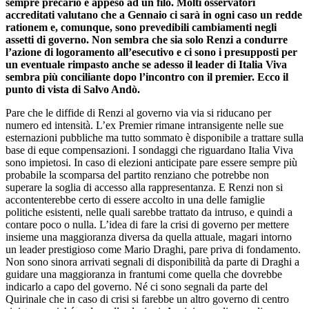
sempre precario e appeso ad un filo. Molti osservatori
accreditati valutano che a Gennaio ci sarà in ogni caso un redde
rationem e, comunque, sono prevedibili cambiamenti negli
assetti di governo. Non sembra che sia solo Renzi a condurre
l’azione di logoramento all’esecutivo e ci sono i presupposti per
un eventuale rimpasto anche se adesso il leader di Italia Viva
sembra più conciliante dopo l’incontro con il premier. Ecco il
punto di vista di Salvo Andò.
Pare che le diffide di Renzi al governo via via si riducano per
numero ed intensità. L’ex Premier rimane intransigente nelle sue
esternazioni pubbliche ma tutto sommato è disponibile a trattare sulla
base di eque compensazioni. I sondaggi che riguardano Italia Viva
sono impietosi. In caso di elezioni anticipate pare essere sempre più
probabile la scomparsa del partito renziano che potrebbe non
superare la soglia di accesso alla rappresentanza. E Renzi non si
accontenterebbe certo di essere accolto in una delle famiglie
politiche esistenti, nelle quali sarebbe trattato da intruso, e quindi a
contare poco o nulla. L’idea di fare la crisi di governo per mettere
insieme una maggioranza diversa da quella attuale, magari intorno
un leader prestigioso come Mario Draghi, pare priva di fondamento.
Non sono sinora arrivati segnali di disponibilità da parte di Draghi a
guidare una maggioranza in frantumi come quella che dovrebbe
indicarlo a capo del governo. Né ci sono segnali da parte del
Quirinale che in caso di crisi si farebbe un altro governo di centro