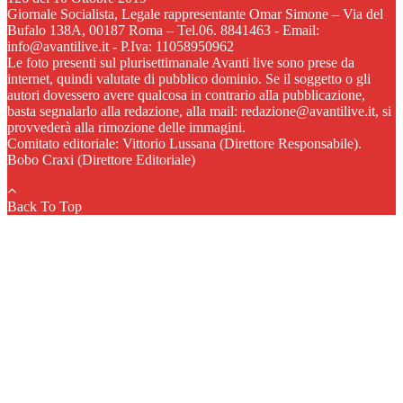
Giornale Socialista, Legale rappresentante Omar Simone – Via del
Bufalo 138A, 00187 Roma – Tel.06. 8841463 - Email:
info@avantilive.it - P.Iva: 11058950962
Le foto presenti sul plurisettimanale Avanti live sono prese da
internet, quindi valutate di pubblico dominio. Se il soggetto o gli
autori dovessero avere qualcosa in contrario alla pubblicazione,
basta segnalarlo alla redazione, alla mail: redazione@avantilive.it, si
provvederà alla rimozione delle immagini.
Comitato editoriale: Vittorio Lussana (Direttore Responsabile).
Bobo Craxi (Direttore Editoriale)
Back To Top