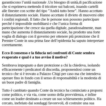
garantiscono l’unità nazionale .Un bisogno di unità,di pacificazione
che si esprimeva mettendo il tricolore sui balconi, issando cartelli
alle finestre con scritte del tipo ”Andrà tutto bene”. Hanno accettato
il distanziamento sociale. Hanno accettato il divieto di muoversi oltre
i confini regionali. Il fatto che le persone non possono partecipare
perché è impossibile mobilitarsi e che l’unica forma di
partecipazione che cresce sia quella digitale, paradossalmente, man
mano che aumenta il distanziamento sociale, ha prodotto una forte
voglia di dialogo con il governo per ottenere più protezione che il
Premier Conte in una prima fase dell’epidemia ha saputo interpretare
correttamente.
Ecco il consenso e la fiducia nei confronti di Conte sembra
evaporato e qual è a tuo avviso il motivo?
Sembrava impegnato a dare protezione a chi la chiedeva, isolando
efficacemente i predicatori di discordia, proponendosi come un
tecnico che si è trovato a Palazzo Chigi per caso ma che intendeva
operare fino in fondo con il senso di responsabilità e la modestia di
un buon padre di famiglia.
Tutto è cambiato quando Conte da tecnico ha cominciato a proporsi
come politico, e via via, come uomo della provvidenza, e infine
come un leader destinato a creare un suo schieramento politico. Ha
cercato, inebriato dai sondaggi favorevoli, di costruire una sua