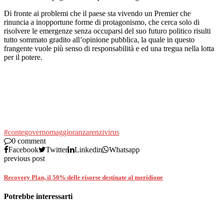
Di fronte ai problemi che il paese sta vivendo un Premier che
rinuncia a inopportune forme di protagonismo, che cerca solo di
risolvere le emergenze senza occuparsi del suo futuro politico risulti
tutto sommato gradito all’opinione pubblica, la quale in questo
frangente vuole più senso di responsabilità e ed una tregua nella lotta
per il potere.
#conte
governo
maggioranza
renzi
virus
0 comment
Facebook
Twitter
Linkedin
Whatsapp
previous post
Recovery Plan, il 50% delle risorse destinate al meridione
Potrebbe interessarti