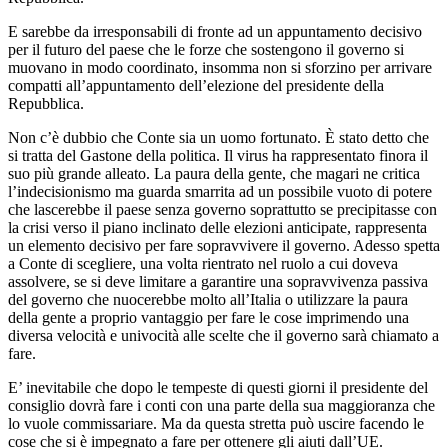
E sarebbe da irresponsabili di fronte ad un appuntamento decisivo
per il futuro del paese che le forze che sostengono il governo si
muovano in modo coordinato, insomma non si sforzino per arrivare
compatti all’appuntamento dell’elezione del presidente della
Repubblica.
Non c’è dubbio che Conte sia un uomo fortunato. È stato detto che
si tratta del Gastone della politica. Il virus ha rappresentato finora il
suo più grande alleato. La paura della gente, che magari ne critica
l’indecisionismo ma guarda smarrita ad un possibile vuoto di potere
che lascerebbe il paese senza governo soprattutto se precipitasse con
la crisi verso il piano inclinato delle elezioni anticipate, rappresenta
un elemento decisivo per fare sopravvivere il governo. Adesso spetta
a Conte di scegliere, una volta rientrato nel ruolo a cui doveva
assolvere, se si deve limitare a garantire una sopravvivenza passiva
del governo che nuocerebbe molto all’Italia o utilizzare la paura
della gente a proprio vantaggio per fare le cose imprimendo una
diversa velocità e univocità alle scelte che il governo sarà chiamato a
fare.
E’ inevitabile che dopo le tempeste di questi giorni il presidente del
consiglio dovrà fare i conti con una parte della sua maggioranza che
lo vuole commissariare. Ma da questa stretta può uscire facendo le
cose che si è impegnato a fare per ottenere gli aiuti dall’UE.