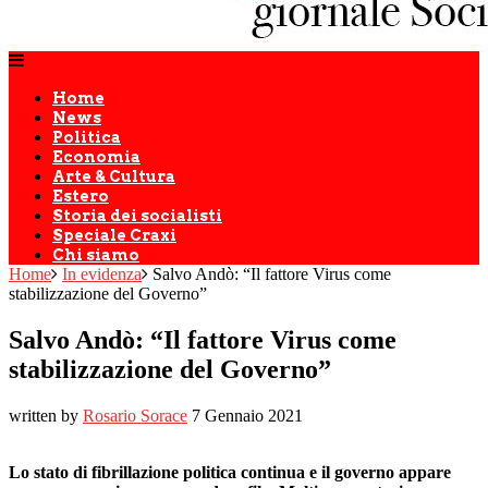
Home
News
Politica
Economia
Arte & Cultura
Estero
Storia dei socialisti
Speciale Craxi
Chi siamo
Home
In evidenza
Salvo Andò: “Il fattore Virus come
stabilizzazione del Governo”
Salvo Andò: “Il fattore Virus come
stabilizzazione del Governo”
written by
Rosario Sorace
7 Gennaio 2021
Lo stato di fibrillazione politica continua e il governo appare