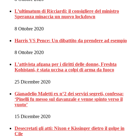
L’ultimatum di Ricciardi: il consigliere del ministro
Speranza minaccia un nuovo lockdown
8 Ottobre 2020
Harris VS Pence: Un dibattito da prendere ad esempio
8 Ottobre 2020
L’attivista afgana per i diritti delle donne, Freshta
Kohistani, è stata uccisa a colpi di arma da fuoco
25 Dicembre 2020
Gianadelio Maletti ex n°2 dei servizi segreti, confessa:
‘Pinelli fu messo sul davanzale e venne spinto verso il
vuoto’
15 Dicembre 2020
Desecretati gli atti: Nixon e Kissinger dietro il golpe in
Cile