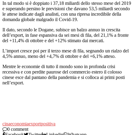
In tal modo si è doppiato i 37,18 miliardi dello stesso mese del 2019
e superando persino le previsioni che davano 53,5 miliardi secondo
le attese indicate dagli analisti, con una ripresa incredibile della
domanda globale malgrado il Covid-19.
Il dato, secondo le Dogane, subisce un balzo annuo in crescita
dell’export, in fase espansiva da sei mesi di fila, del 21,1% a fronte
del +11,4% di ottobre e del +12% stimato dai mercati.
L’import cresce poi per il terzo mese di fila, segnando un rialzo del
4,5% annuo, meno del +4,7% di ottobre e del +6,1% atteso.
Mentre le economie di tutto il mondo sono in profonda crisi
recessiva e con perdite paurose del commercio estero il colosso
cinese esce dal pantano della pandemia e si colloca ai primi posti
nell’export.
cina
economia
export
positiva
0 comment
Facebook
Twitter
Linkedin
Whatsapp