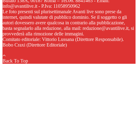
Bufalo 138A, 00187 Roma – Tel.06. 8841463 - Email:
info@avantilive.it - P.Iva: 11058950962
Le foto presenti sul plurisettimanale Avanti live sono prese da
internet, quindi valutate di pubblico dominio. Se il soggetto o gli
autori dovessero avere qualcosa in contrario alla pubblicazione,
basta segnalarlo alla redazione, alla mail: redazione@avantilive.it, si
provvederà alla rimozione delle immagini.
Comitato editoriale: Vittorio Lussana (Direttore Responsabile).
Bobo Craxi (Direttore Editoriale)
Back To Top