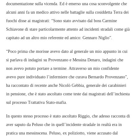
documentazione sulla vicenda. Ed è emerso una cosa sconvolgente che
alcuni anni fa un medico attivo nelle battaglie sulla cosiddetta Terra dei
fuochi disse ai magistrati: “Sono stato avvisato dal boss Carmine
Schiavone di stare particolarmente attento ad incidenti stradali come già
capitato ad un altro mio referente ed amico: Gennaro Niglio”.
“Poco prima che morisse avevo dato al generale un mio appunto in cui
si parlava di indagini su Provenzano e Messina Denaro, indagini che
non avevo potuto portare a termine. Attraverso un mio confidente
avevo pure individuato l’infermiere che curava Bernardo Provenzano”,
ha raccontato di recente anche Nicolò Gebbia, generale dei carabinieri
in pensione, che è stato ascoltato come teste dai magistrati dell’inchiesta
sul processo Trattativa Stato-mafia.
In questo stesso processo è stato ascoltato Riggio, che adesso racconta di
aver saputo da Peluso che in quell’incidente stradale in realtà era in
pratica una messinscena. Peluso, ex poliziotto, viene accusato dal