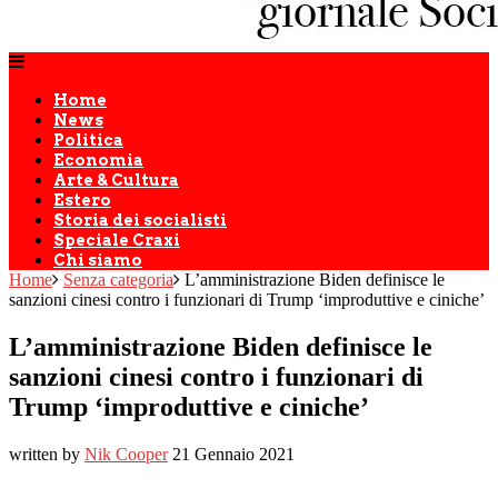
Home
News
Politica
Economia
Arte & Cultura
Estero
Storia dei socialisti
Speciale Craxi
Chi siamo
Home
Senza categoria
L’amministrazione Biden definisce le
sanzioni cinesi contro i funzionari di Trump ‘improduttive e ciniche’
L’amministrazione Biden definisce le
sanzioni cinesi contro i funzionari di
Trump ‘improduttive e ciniche’
written by
Nik Cooper
21 Gennaio 2021