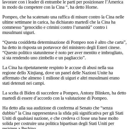
lavorare con i leader di entrambe le parti per posizionare l’America
in modo da competere con la Cina “, ha detto Horne.
Pompeo, che ha scatenato una raffica di misure contro la Cina nelle
ultime settimane in carica, ha dichiarato martedì che la Cina ha
commesso “genocidio e crimini contro l’umanità” contro i
musulmani uiguri.
“Questa cosiddetta determinazione di Pompeo non è altro che carta”,
ha detto in risposta un portavoce del ministero degli Esteri cinese.
“Questo politico statunitense è noto per aver mentito e imbrogliato,
si sta rendendo uno zimbello e un pagliaccio”.
La Cina ha ripetutamente respinto le accuse di abusi nella sua
regione dello Xinjiang, dove un panel delle Nazioni Unite ha
affermato che almeno 1 milione di uiguri e altri musulmani erano
stati detenuti nei campi.
La scelta di Biden di succedere a Pompeo, Antony Blinken, ha detto
martedì di essere d’accordo con la valutazione di Pompeo.
Ha detto alla sua audizione di conferma al Senato che “senza
dubbio” la Cina rappresentava la sfida più significativa per gli Stati
Uniti di qualsiasi nazione, e che credeva ci fosse una base molto
solida per costruire una politica bipartisan degli Stati Uniti per
resistere a Pechino.