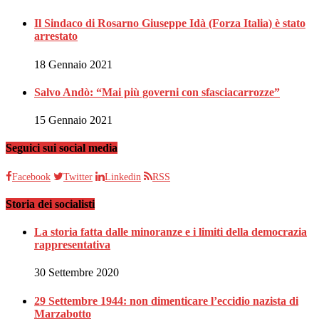
Il Sindaco di Rosarno Giuseppe Idà (Forza Italia) è stato
arrestato
18 Gennaio 2021
Salvo Andò: “Mai più governi con sfasciacarrozze”
15 Gennaio 2021
Seguici sui social media
Facebook
Twitter
Linkedin
RSS
Storia dei socialisti
La storia fatta dalle minoranze e i limiti della democrazia
rappresentativa
30 Settembre 2020
29 Settembre 1944: non dimenticare l’eccidio nazista di
Marzabotto