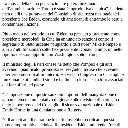
La mossa della Cina per sanzionare gli ex funzionari
dell’amministrazione Trump è stata “improduttiva e cinica”, ha detto
mercoledì una portavoce del Consiglio di sicurezza nazionale del
presidente Joe Biden, esortando gli americani di entrambe le parti a
condannare l’azione.
Più o meno nel periodo in cui Biden ha prestato giuramento come
presidente mercoledì, la Cina ha annunciato sanzioni contro il
segretario di Stato uscente “bugiardo e truffatore” Mike Pompeo e
altri 27 alti funzionari sotto l’ex presidente Donald Trump, un netto
ripudio del suo rapporto con Washington sotto Trump.
Il ministero degli Esteri cinese ha detto che Pompeo e gli altri
avevano “pianificato, promosso ed eseguito” mosse che avevano
interferito nei suoi affari interni. Ha vietato l’ingresso in Cina agli ex
funzionari e ai familiari stretti e ha limitato le società a loro associate
dal fare affari nel paese.
“L’imposizione di queste sanzioni il giorno dell’inaugurazione è
apparentemente un tentativo di giocare alle divisioni di parte”, ha
detto la portavoce del Consiglio di sicurezza nazionale di Biden
Emily Horne in una dichiarazione a Reuters.
“Gli americani di entrambe le parti dovrebbero criticare questa
mossa improduttiva e cinica. Il presidente Biden non vede l’ora di