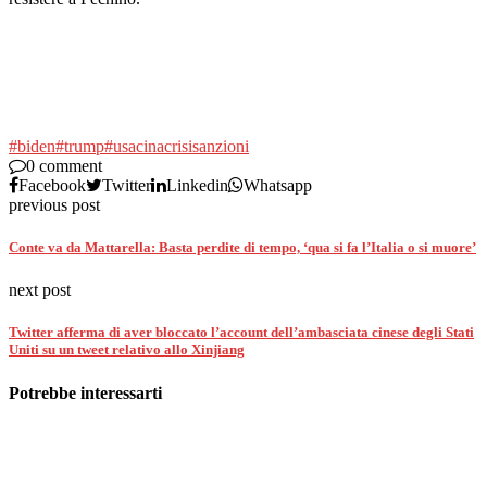
#biden
#trump
#usa
cina
crisi
sanzioni
0 comment
Facebook
Twitter
Linkedin
Whatsapp
previous post
Conte va da Mattarella: Basta perdite di tempo, ‘qua si fa l’Italia o si muore’
next post
Twitter afferma di aver bloccato l’account dell’ambasciata cinese degli Stati
Uniti su un tweet relativo allo Xinjiang
Potrebbe interessarti