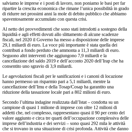
salviamo le imprese e i posti di lavoro, non poniamo le basi per far
ripartire la crescita economica che rimane l’unica possibilità in grado
di ridurre nei prossimi anni la mole di debito pubblico che abbiamo
spaventosamente accumulato con questa crisi.
Al netto dei provvedimenti che sono stati introdotti a sostegno della
liquidità e agli effetti dovuti allo slittamento di alcune scadenze
fiscali, nel 2020 il Governo ha messo a disposizione delle imprese
29,1 miliardi di euro. La voce più importante è stata quella dei
contributi a fondo perduto che ammonta a 11,3 miliardi di euro.
Seguono altri interventi che aggiungono 7,9 miliardi e la
cancellazione del saldo 2019 e dell’acconto 2020 dell’Irap che ha
consentito uno sgravio di 3,9 miliardi.
Le agevolazioni fiscali per le sanificazioni e i canoni di locazione
hanno permesso un risparmio pari a 5,1 miliardi, mentre la
cancellazione dell’Imu e della Tosap/Cosap ha garantito una
riduzione della tassazione locale pari a 802 milioni di euro.
Secondo l’ultima indagine realizzata dall’Istat – condotta su un
campione di quasi 1 milione di imprese con oltre 12 milioni di
addetti che, nel complesso, rappresentano quasi il 90 per cento del
valore aggiunto e circa tre quarti dell’occupazione complessiva delle
imprese dell’industria e dei servizi – sono quasi 292 mila le attività
che si trovano in una situazione di crisi profonda. Attività che danno