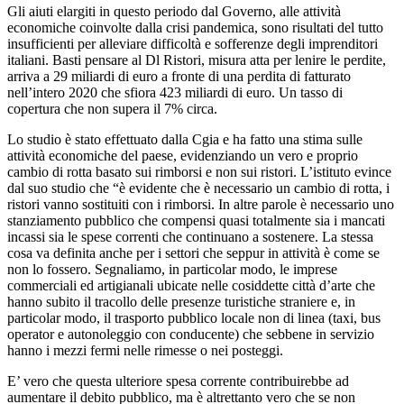
Gli aiuti elargiti in questo periodo dal Governo, alle attività
economiche coinvolte dalla crisi pandemica, sono risultati del tutto
insufficienti per alleviare difficoltà e sofferenze degli imprenditori
italiani. Basti pensare al Dl Ristori, misura atta per lenire le perdite,
arriva a 29 miliardi di euro a fronte di una perdita di fatturato
nell’intero 2020 che sfiora 423 miliardi di euro. Un tasso di
copertura che non supera il 7% circa.
Lo studio è stato effettuato dalla Cgia e ha fatto una stima sulle
attività economiche del paese, evidenziando un vero e proprio
cambio di rotta basato sui rimborsi e non sui ristori. L’istituto evince
dal suo studio che “è evidente che è necessario un cambio di rotta, i
ristori vanno sostituiti con i rimborsi. In altre parole è necessario uno
stanziamento pubblico che compensi quasi totalmente sia i mancati
incassi sia le spese correnti che continuano a sostenere. La stessa
cosa va definita anche per i settori che seppur in attività è come se
non lo fossero. Segnaliamo, in particolar modo, le imprese
commerciali ed artigianali ubicate nelle cosiddette città d’arte che
hanno subito il tracollo delle presenze turistiche straniere e, in
particolar modo, il trasporto pubblico locale non di linea (taxi, bus
operator e autonoleggio con conducente) che sebbene in servizio
hanno i mezzi fermi nelle rimesse o nei posteggi.
E’ vero che questa ulteriore spesa corrente contribuirebbe ad
aumentare il debito pubblico, ma è altrettanto vero che se non