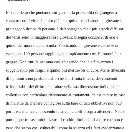
E’ stato detto che puntando sui giovani la probabilità di giungere a
contatto con il virus è molto più alta, quindi vaccinando un giovane si
proteggono decine di persone. I dati spiegano che i più grandi diffusori
del virus sono in maggioranza i giovani; bisogna occuparsi di essi e
quindi del mondo della scuola. Vaccinando un giovane è come se si
vaccinano 100 persone raggiungendo rapidamente così l’immunità di
gregge. Non tutti la pensano così spiegando che in età avanzata i
soggetti sono più fragili e quindi più meritevoli di cure. Ma le diversità
di opinioni sono profonde allorché si affronta il tema dei contenuti
irrinunciabili del diritto alla salute nella sua dimensione individuale e
collettiva con particolare riferimento ai trattamenti da assicurare in caso
di malattie da ritenere contagiose sulla base di dati obbiettivi non può
portare a ritenere che essendo tutti vulnerabili bisogna attendere. Non si
può in questo caso minimizzare il rischio, limitandosi a dire che non è
vero che siamo così vulnerabili come la scienza ed i fatti evidenziano e