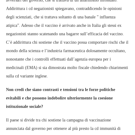
avversari del governo, che si trattava di un allarmismo infondato.
Addirittura i cd negazionisti spiegavano, contraddicendo le opinioni
degli scienziati, che si trattava soltanto di una banale ” influenza
atipica”. Adesso che il vaccino è arrivato anche in Italia gli stessi ex
negazionisti stanno scatenando una bagarre sull’efficacia del vaccino.
C’è addirittura chi sostiene che il vaccino possa comportare rischi che il
mondo della scienza e l’industria farmaceutica dolosamente occultano,
nonostante che i controlli effettuati dall’agenzia europea per i
medicinali (EMA) si sia dimostrata molto fiscale chiedendo chiarimenti
sulla cd variante inglese.
Non credi che siano contrasti e tensioni tra le forze politiche
evitabili e che possono indebolire ulteriormente la coesione
istituzionale sociale?
Il paese si divide tra chi sostiene la campagna di vaccinazione
annunciata dal governo per ottenere al più presto la cd immunità di