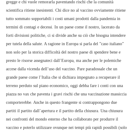
gregge e chi vuole remorarla paventando rischi che la comunità
scientifica ritiene inesistenti. Chi dice no al vaccino ovviamente ritiene
tutto sommato sopportabili i costi umani prodotti dalla pandemia in
termini di contagi e decessi. In un paese come il nostro, lacerato da
forti divisioni politiche, ci si divide anche su ciò che bisogna intendere
per tutela della salute. A ragione in Europa si parla del ”caso italiano”
non solo per la storica difficoltà del nostro paese di spendere bene e
presto le risorse assegnateci dall’Europa, ma anche per le polemiche
accese dalla vicenda dell’uso del vaccino. Pare paradossale che un
grande paese come l’Italia che si dichiara impegnato a recuperare il
terreno perduto sul piano economico, oggi debba fare i conti con una
piazza no vax che paventa i gravi rischi che una vaccinazione massiccia
comporterebbe. Anche in questo frangente si contrappongono due
partiti il partito dall’apertura e il partito della chiusura. Una chiusura
nei confronti del mondo esterno che ha collaborato per produrre il
vaccino e poterlo utilizzare ovunque nei tempi più rapidi possibili (solo