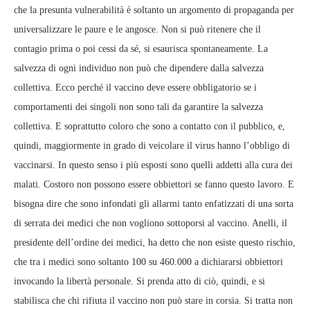
che la presunta vulnerabilità è soltanto un argomento di propaganda per
universalizzare le paure e le angosce. Non si può ritenere che il
contagio prima o poi cessi da sé, si esaurisca spontaneamente. La
salvezza di ogni individuo non può che dipendere dalla salvezza
collettiva. Ecco perché il vaccino deve essere obbligatorio se i
comportamenti dei singoli non sono tali da garantire la salvezza
collettiva. E soprattutto coloro che sono a contatto con il pubblico, e,
quindi, maggiormente in grado di veicolare il virus hanno l’obbligo di
vaccinarsi. In questo senso i più esposti sono quelli addetti alla cura dei
malati. Costoro non possono essere obbiettori se fanno questo lavoro. E
bisogna dire che sono infondati gli allarmi tanto enfatizzati di una sorta
di serrata dei medici che non vogliono sottoporsi al vaccino. Anelli, il
presidente dell’ordine dei medici, ha detto che non esiste questo rischio,
che tra i medici sono soltanto 100 su 460.000 a dichiararsi obbiettori
invocando la libertà personale. Si prenda atto di ciò, quindi, e si
stabilisca che chi rifiuta il vaccino non può stare in corsia. Si tratta non