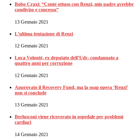
Bobo Craxi: “Conte ottuso con Renzi, mio padre avrebbe
condiviso e concesso”
13 Gennaio 2021
L’ultima tentazione di Renzi
12 Gennaio 2021
Luca Volontè, ex deputato dell’Udc, condannato a
quattro anni per corruzione
12 Gennaio 2021
Approvato il Recovery Fund, ma la soap opera ‘Renzi’
non si conclude
13 Gennaio 2021
Berlusconi viene ricoverato in ospedale per problemi
cardiaci
14 Gennaio 2021