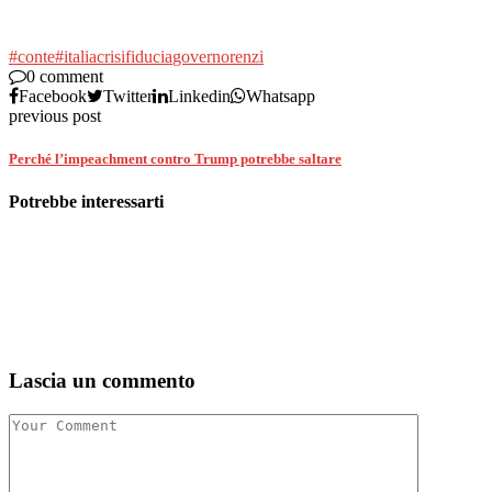
#conte
#italia
crisi
fiducia
governo
renzi
0 comment
Facebook
Twitter
Linkedin
Whatsapp
previous post
Perché l’impeachment contro Trump potrebbe saltare
Potrebbe interessarti
Lascia un commento