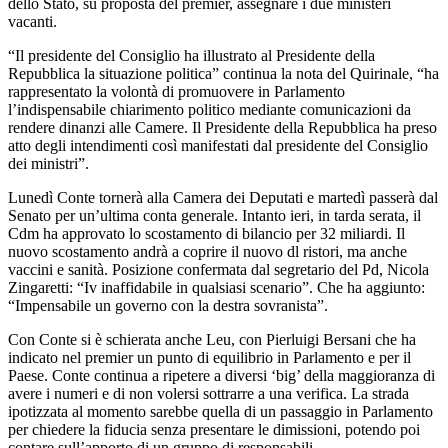
dello Stato, su proposta del premier, assegnare i due ministeri
vacanti.
“Il presidente del Consiglio ha illustrato al Presidente della
Repubblica la situazione politica” continua la nota del Quirinale, “ha
rappresentato la volontà di promuovere in Parlamento
l’indispensabile chiarimento politico mediante comunicazioni da
rendere dinanzi alle Camere. Il Presidente della Repubblica ha preso
atto degli intendimenti così manifestati dal presidente del Consiglio
dei ministri”.
Lunedì Conte tornerà alla Camera dei Deputati e martedì passerà dal
Senato per un’ultima conta generale. Intanto ieri, in tarda serata, il
Cdm ha approvato lo scostamento di bilancio per 32 miliardi. Il
nuovo scostamento andrà a coprire il nuovo dl ristori, ma anche
vaccini e sanità. Posizione confermata dal segretario del Pd, Nicola
Zingaretti: “Iv inaffidabile in qualsiasi scenario”. Che ha aggiunto:
“Impensabile un governo con la destra sovranista”.
Con Conte si è schierata anche Leu, con Pierluigi Bersani che ha
indicato nel premier un punto di equilibrio in Parlamento e per il
Paese. Conte continua a ripetere a diversi ‘big’ della maggioranza di
avere i numeri e di non volersi sottrarre a una verifica. La strada
ipotizzata al momento sarebbe quella di un passaggio in Parlamento
per chiedere la fiducia senza presentare le dimissioni, potendo poi
contare sull’apporto di un gruppo di responsabili.