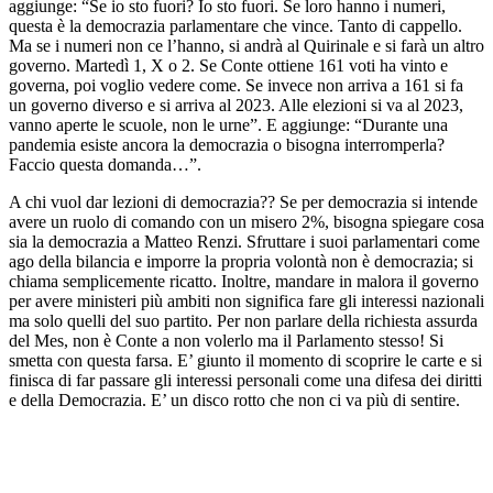
aggiunge: “Se io sto fuori? Io sto fuori. Se loro hanno i numeri,
questa è la democrazia parlamentare che vince. Tanto di cappello.
Ma se i numeri non ce l’hanno, si andrà al Quirinale e si farà un altro
governo. Martedì 1, X o 2. Se Conte ottiene 161 voti ha vinto e
governa, poi voglio vedere come. Se invece non arriva a 161 si fa
un governo diverso e si arriva al 2023. Alle elezioni si va al 2023,
vanno aperte le scuole, non le urne”. E aggiunge: “Durante una
pandemia esiste ancora la democrazia o bisogna interromperla?
Faccio questa domanda…”.
A chi vuol dar lezioni di democrazia?? Se per democrazia si intende
avere un ruolo di comando con un misero 2%, bisogna spiegare cosa
sia la democrazia a Matteo Renzi. Sfruttare i suoi parlamentari come
ago della bilancia e imporre la propria volontà non è democrazia; si
chiama semplicemente ricatto. Inoltre, mandare in malora il governo
per avere ministeri più ambiti non significa fare gli interessi nazionali
ma solo quelli del suo partito. Per non parlare della richiesta assurda
del Mes, non è Conte a non volerlo ma il Parlamento stesso! Si
smetta con questa farsa. E’ giunto il momento di scoprire le carte e si
finisca di far passare gli interessi personali come una difesa dei diritti
e della Democrazia. E’ un disco rotto che non ci va più di sentire.