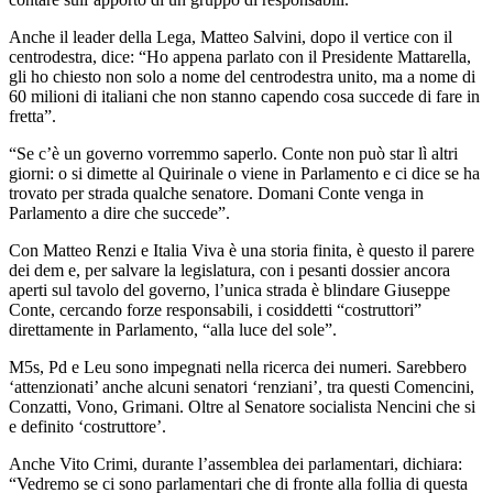
Anche il leader della Lega, Matteo Salvini, dopo il vertice con il
centrodestra, dice: “Ho appena parlato con il Presidente Mattarella,
gli ho chiesto non solo a nome del centrodestra unito, ma a nome di
60 milioni di italiani che non stanno capendo cosa succede di fare in
fretta”.
“Se c’è un governo vorremmo saperlo. Conte non può star lì altri
giorni: o si dimette al Quirinale o viene in Parlamento e ci dice se ha
trovato per strada qualche senatore. Domani Conte venga in
Parlamento a dire che succede”.
Con Matteo Renzi e Italia Viva è una storia finita, è questo il parere
dei dem e, per salvare la legislatura, con i pesanti dossier ancora
aperti sul tavolo del governo, l’unica strada è blindare Giuseppe
Conte, cercando forze responsabili, i cosiddetti “costruttori”
direttamente in Parlamento, “alla luce del sole”.
M5s, Pd e Leu sono impegnati nella ricerca dei numeri. Sarebbero
‘attenzionati’ anche alcuni senatori ‘renziani’, tra questi Comencini,
Conzatti, Vono, Grimani. Oltre al Senatore socialista Nencini che si
e definito ‘costruttore’.
Anche Vito Crimi, durante l’assemblea dei parlamentari, dichiara:
“Vedremo se ci sono parlamentari che di fronte alla follia di questa