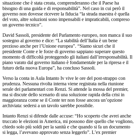
situazione che è stata creata, comprenderanno che il Paese ha
bisogno di una guida e di responsabilità”. Nel caso in cui però il
governo non dovesse ricevere la fiducia “la strada maestra è quella
del voto, altre soluzioni sono impensabili e impraticabili, compreso
un governo tecnico”.
David Sassoli, presidente del Parlamento europeo, non manca il suo
sostegno al governo e dice: “La stabilità dell’Italia è un bene
prezioso anche per l’Unione europea”. “Siamo sicuri che il
presidente Conte e le forze di governo sappiano superare questo
momento di difficoltà proteggendo gli italiani dall’irresponsabilità. Il
piano varato dal governo italiano è fondamentale per la ripresa e il
futuro della nuova Europa”, ha concluso Sassoli.
Verso la conta in Aula Intanto Iv vive le ore del post-strappo con
prudenza. Nessuna rivolta interna viene registrata nella riunione
serale dei parlamentari con Renzi. Si attende la mossa del premier,
ma si discute dello scenario di una soluzione rapida della crisi in
maggioranza come se il Conte ter non fosse ancora un’opzione
archiviata: sedersi a un tavolo sarebbe possibile.
Intanto Renzi si difende dalle accuse: “Ho scoperto che avrei anche
truccato le elezioni in America, mi possono dire quello che vogliono,
chiedo solo più soldi per la sanità e che quando si fa un documento
si legga, l’avevano approvato senza leggerlo”. L’ex premier