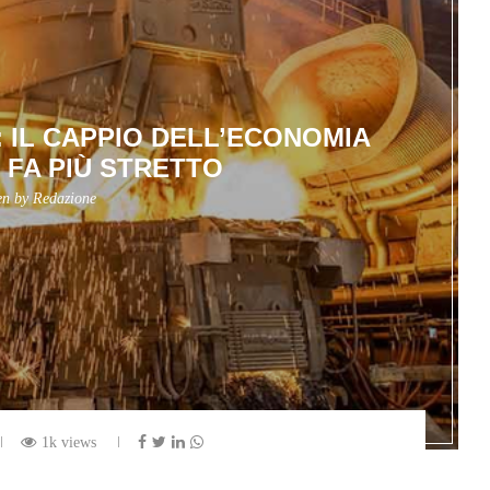
: IL CAPPIO DELL’ECONOMIA
 FA PIÙ STRETTO
en by
Redazione
1k views