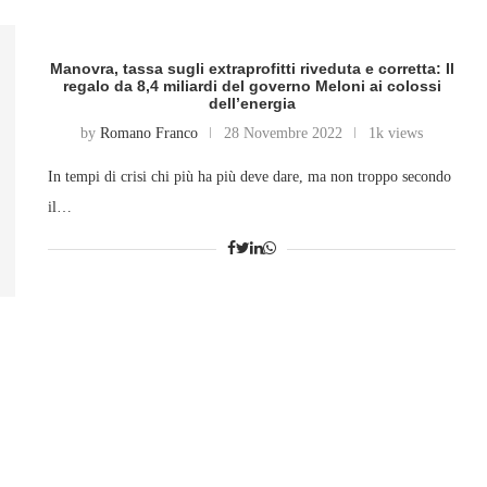
Manovra, tassa sugli extraprofitti riveduta e corretta: Il
regalo da 8,4 miliardi del governo Meloni ai colossi
dell’energia
by
Romano Franco
28 Novembre 2022
1k views
In tempi di crisi chi più ha più deve dare, ma non troppo secondo
il…