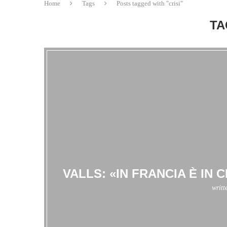
Home
Tags
Posts tagged with "crisi"
TA
VALLS: «IN FRANCIA È IN 
writt