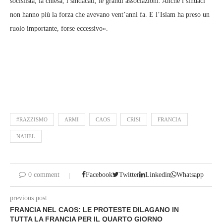
socislista, la chiesa, i sindacati, le grandi associazioni. Anche i sindaci
non hanno più la forza che avevano vent’anni fa. E l’Islam ha preso un
ruolo importante, forse eccessivo».
#RAZZISMO
ARMI
CAOS
CRISI
FRANCIA
NAHEL
0 comment
Facebook
Twitter
Linkedin
Whatsapp
previous post
FRANCIA NEL CAOS: LE PROTESTE DILAGANO IN
TUTTA LA FRANCIA PER IL QUARTO GIORNO