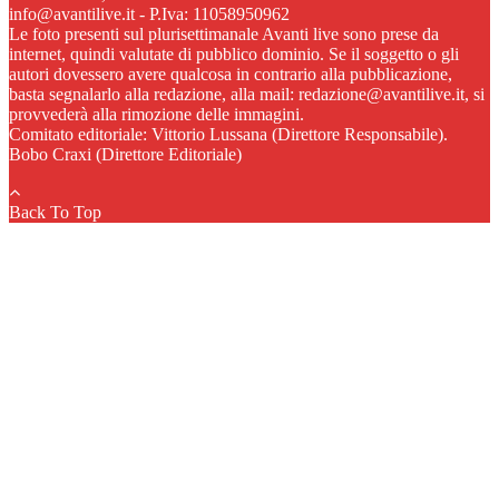
info@avantilive.it - P.Iva: 11058950962
Le foto presenti sul plurisettimanale Avanti live sono prese da
internet, quindi valutate di pubblico dominio. Se il soggetto o gli
autori dovessero avere qualcosa in contrario alla pubblicazione,
basta segnalarlo alla redazione, alla mail: redazione@avantilive.it, si
provvederà alla rimozione delle immagini.
Comitato editoriale: Vittorio Lussana (Direttore Responsabile).
Bobo Craxi (Direttore Editoriale)
Back To Top