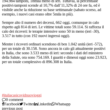
194.984 tamponi, 18mila meno di ieri. Tuttavia, la percentuale
positivi-tamponi scende al 10,7% dall’11,32% di 24 ore fa, ed è
visibile anche la riduzione su base settimanale (sabato scorso, ad
esempio, i nuovi casi erano oltre 5mila in più).
Sempre alto il numero dei decessi, 662 oggi, comunque in calo
rispetto agli 814 di ieri. Le vittime totali sono 59.114. Si rafforza il
calo dei ricoveri: le terapie intensive sono 50 in meno (ieri -30),
3.517 in tutto (con 192 nuovi ingressi oggi).
Mentre i ricoveri ordinari scendono di ben 1.042 unità (ieri -572),
per un totale di 30.158. Sono ancora in calo gli attualmente positivi
in Italia, che sono 3.533 meno di ieri: secondo i dati del ministero
della Salute, ora sono 754.169. I guariti e dimessi oggi sono 23.923,
per un totale complessivo di 896.308 in Italia.
#italia
casi
covid
nuovi
oggi
0 comment
Facebook
Twitter
Linkedin
Whatsapp
previous post