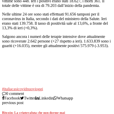
vittime sono 448. Ieri i positivi erano stati 18.627, i morti 361. Il
totale delle vittime è ora di 79.203 dall’inizio della pandemia.
Nelle ultime 24 ore sono stati effettuati 91.656 tamponi per il
coronavirus in Italia, secondo i dati del ministero della Salute. Ieri
erano stati 139.758. Il tasso di positività sale al 13,6%, a fronte del
13,3% di ieri (+0,3%).
Salgono ancora i numeri delle terapie intensive dove attualmente
sono ricoverate 2.642 persone (+27 rispetto a ieri). 1.633.839 sono i
guariti (+16.035), mentre gli attualmente positivi 575.979 (-3.953).
#italia
casi
covid
nuovi
oggi
0 comment
Facebook
Twitter
Linkedin
Whatsapp
previous post
Bitcoin: La criptovaluta che non dorme mai