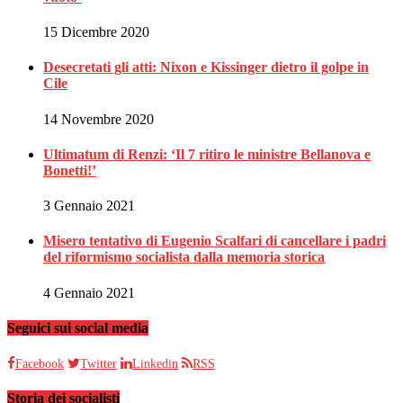
15 Dicembre 2020
Desecretati gli atti: Nixon e Kissinger dietro il golpe in
Cile
14 Novembre 2020
Ultimatum di Renzi: ‘Il 7 ritiro le ministre Bellanova e
Bonetti!’
3 Gennaio 2021
Misero tentativo di Eugenio Scalfari di cancellare i padri
del riformismo socialista dalla memoria storica
4 Gennaio 2021
Seguici sui social media
Facebook
Twitter
Linkedin
RSS
Storia dei socialisti