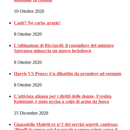
10 Ottobre 2020
Cash? No carta, grazie!
8 Ottobre 2020
L’ultimatum di Ricciardi: il consigliere del ministro
Speranza minaccia un nuovo lockdown
8 Ottobre 2020
Harris VS Pence: Un dibattito da prendere ad esempio
8 Ottobre 2020
L’attivista afgana per i diritti delle donne, Freshta
Kohistani, è stata uccisa a colpi di arma da fuoco
25 Dicembre 2020
Gianadelio Maletti ex n°2 dei servizi segreti, confessa:
‘Pinelli fu messo sul davanzale e venne spinto verso il