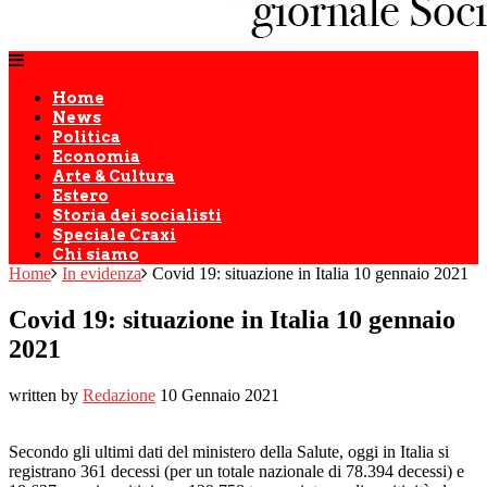
Home
News
Politica
Economia
Arte & Cultura
Estero
Storia dei socialisti
Speciale Craxi
Chi siamo
Home
In evidenza
Covid 19: situazione in Italia 10 gennaio 2021
Covid 19: situazione in Italia 10 gennaio
2021
written by
Redazione
10 Gennaio 2021
Secondo gli ultimi dati del ministero della Salute, oggi in Italia si
registrano 361 decessi (per un totale nazionale di 78.394 decessi) e ​