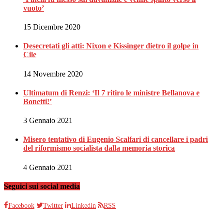
vuoto’
15 Dicembre 2020
Desecretati gli atti: Nixon e Kissinger dietro il golpe in
Cile
14 Novembre 2020
Ultimatum di Renzi: ‘Il 7 ritiro le ministre Bellanova e
Bonetti!’
3 Gennaio 2021
Misero tentativo di Eugenio Scalfari di cancellare i padri
del riformismo socialista dalla memoria storica
4 Gennaio 2021
Seguici sui social media
Facebook
Twitter
Linkedin
RSS