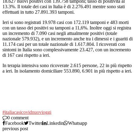
18.627 nuovi positivi con 139.758 tamponi; tasso di positività al
13.3%. Il totale dei casi in Italia è di 2.276.491 mentre sono stati
effettuati in tutto 27.891.393 tamponi.
Ieri si sono registrati 19.978 casi con 172.119 tamponi e 483 morti
con un tasso dei positivi su tamponi a 11,6%. Inoltre oggi si registra
un incremento di 7.090 casi negli attualmente positivi (totale
nazionale 579.932), e un incremento anche tra i dimessi e i guariti di
11.174 casi per un totale nazionale di 1.617.804. I ricoverati con
sintomi in Italia sono complessivamente 23.427, con un incremento
di 167 casi rispetto a ieri.
In terapia intensiva sono ricoverate 2.615 persone, 22 in più rispetto
a ieri. In isolamento domiciliare 553.890, 6.901 in più rispetto a ieri.
#italia
casi
covid
nuovi
oggi
0 comment
Facebook
Twitter
Linkedin
Whatsapp
previous post