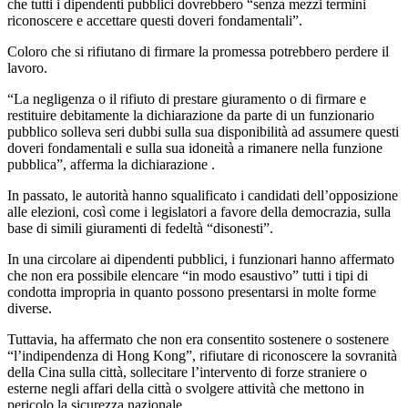
che tutti i dipendenti pubblici dovrebbero “senza mezzi termini
riconoscere e accettare questi doveri fondamentali”.
Coloro che si rifiutano di firmare la promessa potrebbero perdere il
lavoro.
“La negligenza o il rifiuto di prestare giuramento o di firmare e
restituire debitamente la dichiarazione da parte di un funzionario
pubblico solleva seri dubbi sulla sua disponibilità ad assumere questi
doveri fondamentali e sulla sua idoneità a rimanere nella funzione
pubblica”, afferma la dichiarazione .
In passato, le autorità hanno squalificato i candidati dell’opposizione
alle elezioni, così come i legislatori a favore della democrazia, sulla
base di simili giuramenti di fedeltà “disonesti”.
In una circolare ai dipendenti pubblici, i funzionari hanno affermato
che non era possibile elencare “in modo esaustivo” tutti i tipi di
condotta impropria in quanto possono presentarsi in molte forme
diverse.
Tuttavia, ha affermato che non era consentito sostenere o sostenere
“l’indipendenza di Hong Kong”, rifiutare di riconoscere la sovranità
della Cina sulla città, sollecitare l’intervento di forze straniere o
esterne negli affari della città o svolgere attività che mettono in
pericolo la sicurezza nazionale.