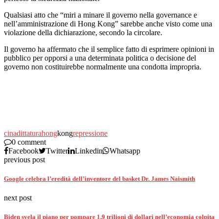
Qualsiasi atto che “miri a minare il governo nella governance e
nell’amministrazione di Hong Kong” sarebbe anche visto come una
violazione della dichiarazione, secondo la circolare.
Il governo ha affermato che il semplice fatto di esprimere opinioni in
pubblico per opporsi a una determinata politica o decisione del
governo non costituirebbe normalmente una condotta impropria.
cina
dittatura
hong
kong
repressione
0 comment
Facebook
Twitter
Linkedin
Whatsapp
previous post
Google celebra l’eredità dell’inventore del basket Dr. James Naismith
next post
Biden svela il piano per pompare 1,9 trilioni di dollari nell’economia colpita