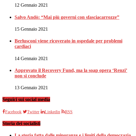
12 Gennaio 2021
Salvo Andò: “Mai più governi con sfasciacarrozze”
15 Gennaio 2021
Berlusconi viene ricoverato in ospedale per problemi
cardiaci
14 Gennaio 2021
Approvato il Recovery Fund, ma la soap opera ‘Renzi’
non si conclude
13 Gennaio 2021
Seguici sui social media
Facebook
Twitter
Linkedin
RSS
Storia dei socialisti
La storia fatta dalle minoranze e i limiti della democrazia