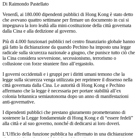
Di Raimondo Pastellato
Venerdì, ai 180.000 dipendenti pubblici di Hong Kong è stato detto
che avevano quattro settimane per firmare un documento in cui si
impegnava la loro lealtà alla mini-costituzione della città governata
dalla Cina e alla dedizione al governo.
Più di 4.000 funzionari pubblici nel centro finanziario globale hanno
già fatto la dichiarazione da quando Pechino ha imposto una legge
radicale sulla sicurezza nazionale a giugno, che punisce tutto ciò che
la Cina considera sovversione, secessionismo, terrorismo o
collusione con forze straniere fino all’ergastolo.
I governi occidentali e i gruppi per i diritti umani temono che la
legge sulla sicurezza venga utilizzata per reprimere il dissenso nella
città governata dalla Cina. Le autorità di Hong Kong e Pechino
affermano che la legge è necessaria per portare stabilità all’ex
colonia britannica semiautonoma dopo un anno di manifestazioni
anti-governative.
I dipendenti pubblici che prestano giuramento prometteranno di
sostenere la Legge fondamentale di Hong Kong e di “essere fedeli”
alla città e al suo governo, nonché di dedicarsi ai loro doveri.
L’Ufficio della funzione pubblica ha affermato in una dichiarazione