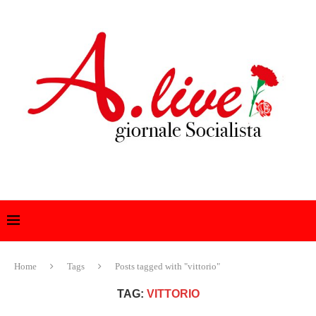
Home
Tags
Posts tagged with "vittorio"
TAG:
VITTORIO