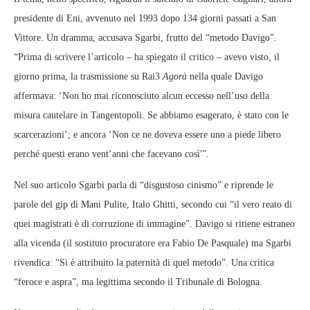
presidente di Eni, avvenuto nel 1993 dopo 134 giorni passati a San
Vittore. Un dramma, accusava Sgarbi, frutto del “metodo Davigo”.
“Prima di scrivere l’articolo – ha spiegato il critico – avevo visto, il
giorno prima, la trasmissione su Rai3
Agorà
nella quale Davigo
affermava: ‘Non ho mai riconosciuto alcun eccesso nell’uso della
misura cautelare in Tangentopoli. Se abbiamo esagerato, è stato con le
scarcerazioni’; e ancora ‘Non ce ne doveva essere uno a piede libero
perché questi erano vent’anni che facevano così'”.
Nel suo articolo Sgarbi parla di “disgustoso cinismo” e riprende le
parole del gip di Mani Pulite, Italo Ghitti, secondo cui “il vero reato di
quei magistrati è di corruzione di immagine”. Davigo si ritiene estraneo
alla vicenda (il sostituto procuratore era Fabio De Pasquale) ma Sgarbi
rivendica: “Si è attribuito la paternità di quel metodo”. Una critica
“feroce e aspra”, ma legittima secondo il Tribunale di Bologna.