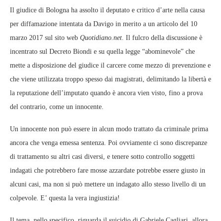
Il giudice di Bologna ha assolto il deputato e critico d’arte nella causa
per diffamazione intentata da Davigo in merito a un articolo del 10
marzo 2017 sul sito web
Quotidiano.net
. Il fulcro della discussione è
incentrato sul Decreto Biondi e su quella legge “abominevole” che
mette a disposizione del giudice il carcere come mezzo di prevenzione e
che viene utilizzata troppo spesso dai magistrati, delimitando la libertà e
la reputazione dell’imputato quando è ancora vien visto, fino a prova
del contrario, come un innocente.
Un innocente non può essere in alcun modo trattato da criminale prima
ancora che venga emessa sentenza. Poi ovviamente ci sono discrepanze
di trattamento su altri casi diversi, e tenere sotto controllo soggetti
indagati che potrebbero fare mosse azzardate potrebbe essere giusto in
alcuni casi, ma non si può mettere un indagato allo stesso livello di un
colpevole. E’ questa la vera ingiustizia!
Il tema, nello specifico, riguarda il suicidio di Gabriele Cagliari, allora