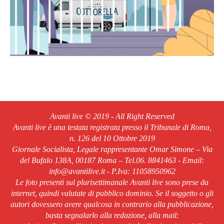
Avanti live © 2019 - All Right Reserved
Avanti live è una testata registrata presso il Tribunale di Roma,
n. 126 del 10 Ottobre 2019
Giornale Socialista, Legale rappresentante Omar Simone – Via
del Bufalo 138A, 00187 Roma – Tel.06. 8841463 - Email:
info@avantilive.it - P.Iva: 11058950962
Le foto presenti sul plurisettimanale Avanti live sono prese da
internet, quindi valutate di pubblico dominio. Se il soggetto o gli
autori dovessero avere qualcosa in contrario alla pubblicazione,
basta segnalarlo alla redazione, alla mail: