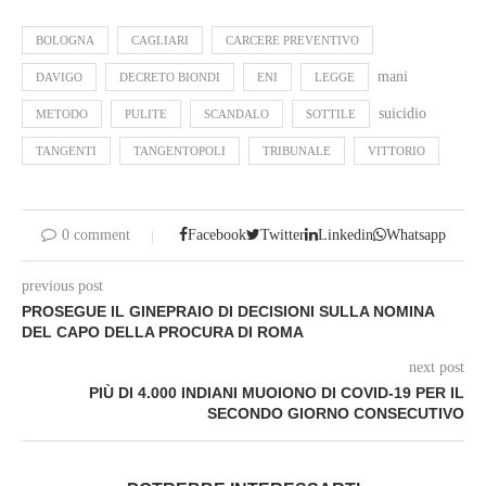
BOLOGNA
CAGLIARI
CARCERE PREVENTIVO
mani
DAVIGO
DECRETO BIONDI
ENI
LEGGE
suicidio
METODO
PULITE
SCANDALO
SOTTILE
TANGENTI
TANGENTOPOLI
TRIBUNALE
VITTORIO
0 comment
Facebook
Twitter
Linkedin
Whatsapp
previous post
PROSEGUE IL GINEPRAIO DI DECISIONI SULLA NOMINA
DEL CAPO DELLA PROCURA DI ROMA
next post
PIÙ DI 4.000 INDIANI MUOIONO DI COVID-19 PER IL
SECONDO GIORNO CONSECUTIVO