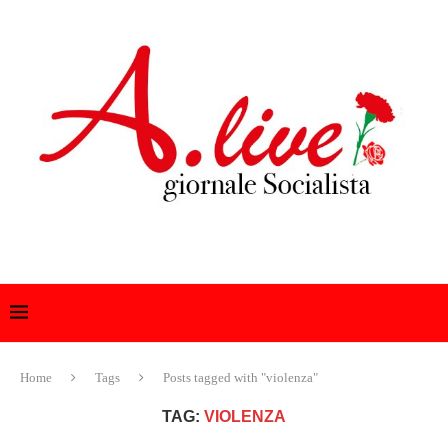
Home
Tags
Posts tagged with "violenza"
TAG:
VIOLENZA