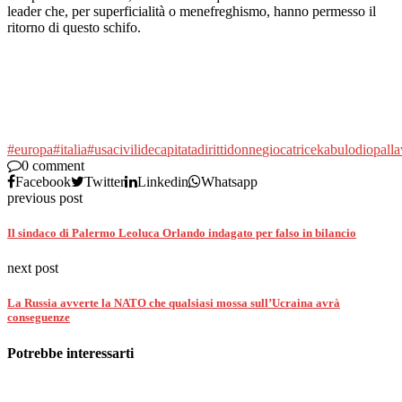
leader che, per superficialità o menefreghismo, hanno permesso il
ritorno di questo schifo.
#europa
#italia
#usa
civili
decapitata
diritti
donne
giocatrice
kabul
odio
pall
0 comment
Facebook
Twitter
Linkedin
Whatsapp
previous post
Il sindaco di Palermo Leoluca Orlando indagato per falso in bilancio
next post
La Russia avverte la NATO che qualsiasi mossa sull’Ucraina avrà
conseguenze
Potrebbe interessarti