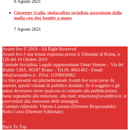
9 Agosto 2021
Giuseppe Scalia, sindacalista socialista assassinato dalla
mafia con due bombe a mano
7 Agosto 2021
Avanti live © 2019 - All Right Reserved
Avanti live è una testata registrata presso il Tribunale di Roma, n.
126 del 10 Ottobre 2019
Giornale Socialista, Legale rappresentante Omar Simone – Via del
Bufalo 138A, 00187 Roma – Tel.06. 8841463 - Email:
info@avantilive.it - P.Iva: 11058950962
Le foto presenti sul plurisettimanale Avanti live sono prese da
internet, quindi valutate di pubblico dominio. Se il soggetto o gli
autori dovessero avere qualcosa in contrario alla pubblicazione,
basta segnalarlo alla redazione, alla mail: redazione@avantilive.it, si
provvederà alla rimozione delle immagini.
Comitato editoriale: Vittorio Lussana (Direttore Responsabile).
Bobo Craxi (Direttore Editoriale)
Back To Top