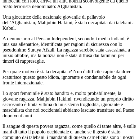
innocenti con loro, arriva un’altra notizia sconvolgente da quello
Stato terrorista denominato: Afghanistan.
Una giocatrice della nazionale giovanile di pallavolo
dell’Afghanistan, Mahjubin Hakimi, è stata decapitata dai talebani a
Kabul.
A denunciarlo al Persian Independent, secondo i media indiani, è
una sua allenatrice, identificata per ragioni di sicurezza con lo
pseudonimo Suraya Afzali. La ragazza sarebbe stata assassinata a
inizio ottobre, ma la notizia non è stata diffusa dai familiari per
timori di rappresaglie.
Per quale motivo è stata decapitata? Non è difficile capire da dove
scaturisce questo gesto idiota, ignorante e condannabile da ogni
fronte internazionale.
Lo sport femminile è stato bandito e, molto probabilmente, la
giovane ragazza, Mahjubin Hakimi, rivendicando un proprio diritto
sacrosanto è finita vittima di un sistema troglodita, ignorante e
maschilista che noi occidentali abbiamo lasciato transitare nel Paese
dopo vent’anni.
Il sangue di questa povera ragazza, come quello di tante altre, è sulle
mani di tutto il popolo occidentale e, anche se il gesto è stato
compiuto dai talebani, i mandanti di questa carneficina sono i nostri