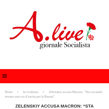
Home
In evidenza
Zelenskiy accusa Macron: “Sta cercando
invano una via d’uscita per la Russia”
ZELENSKIY ACCUSA MACRON: “STA