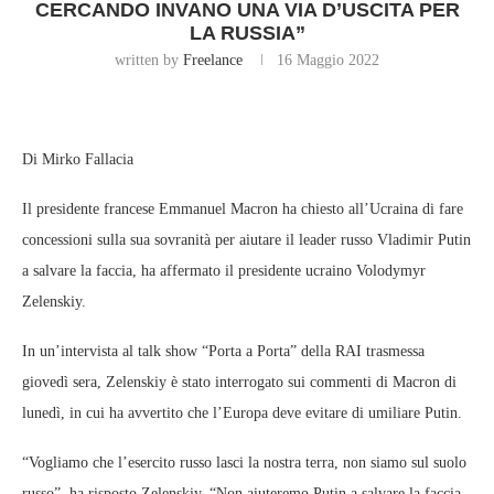
CERCANDO INVANO UNA VIA D’USCITA PER
LA RUSSIA”
written by
Freelance
16 Maggio 2022
Di Mirko Fallacia
Il presidente francese Emmanuel Macron ha chiesto all’Ucraina di fare
concessioni sulla sua sovranità per aiutare il leader russo Vladimir Putin
a salvare la faccia, ha affermato il presidente ucraino Volodymyr
Zelenskiy.
In un’intervista al talk show “Porta a Porta” della RAI trasmessa
giovedì sera, Zelenskiy è stato interrogato sui commenti di Macron di
lunedì, in cui ha avvertito che l’Europa deve evitare di umiliare Putin.
“Vogliamo che l’esercito russo lasci la nostra terra, non siamo sul suolo
russo”, ha risposto Zelenskiy. “Non aiuteremo Putin a salvare la faccia