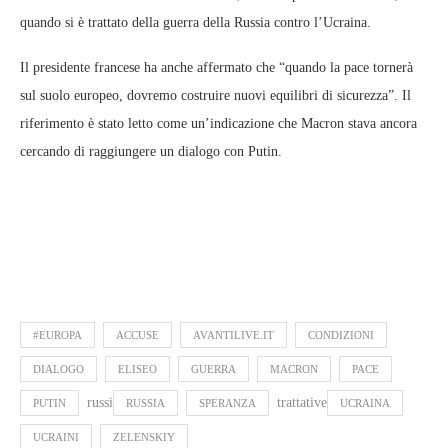
quando si è trattato della guerra della Russia contro l’Ucraina.
Il presidente francese ha anche affermato che “quando la pace tornerà
sul suolo europeo, dovremo costruire nuovi equilibri di sicurezza”. Il
riferimento è stato letto come un’indicazione che Macron stava ancora
cercando di raggiungere un dialogo con Putin.
#EUROPA
ACCUSE
AVANTILIVE.IT
CONDIZIONI
DIALOGO
ELISEO
GUERRA
MACRON
PACE
russi
trattative
PUTIN
RUSSIA
SPERANZA
UCRAINA
UCRAINI
ZELENSKIY