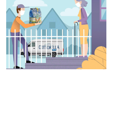
LENSKY: MELONI È CON NOI MA
SCOPPIA IL CAOS MENTRE 
IN ITALIA...
PARLAMENTO BRITANNIC
VOTA...
26 Febbraio 2024
22 Febbraio 2024