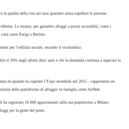
 la qualità della vita nei suoi quartieri senza espellere le persone.
oblema. Le misure, per garantire alloggi a prezzi accessibili, come i
n città come Parigi e Berlino.
menti per l’edilizia sociale, secondo il vicesindaco.
oltre il 10% negli ultimi dieci anni e che la domanda continua a superare la
entata da quando ha ospitato l’Expo mondiale nel 2015 – rappresenta un
larità delle piattaforme di alloggio in famiglia come AirBnb.
b ha registrato 16.000 appartamenti sulla sua piattaforma a Milano.
loggi per la gente del posto.