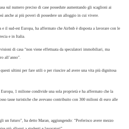
casa sul numero preciso di case possedute aumentando gli scaglioni ai
sì anche ai più poveri di possedere un alloggio in cui vivere.
e il sud-est Europa, ha affermato che Airbnb è disposta a lavorare con le
cia e in Italia.
isioni di casa “non viene effettuata da speculatori immobiliari, ma
ro all’anno”.
 questi ultimi per fare utili o per riuscire ad avere una vita più dignitosa
in Europa, 1 milione condivide una sola proprietà e ha affermato che la
cosso tasse turistiche che avevano contribuito con 300 milioni di euro alle
gli un futuro”, ha detto Maran, aggiungendo: “Preferisco avere mezzo
ire più alloggi a studenti e lavoratori”.