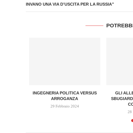
INVANO UNA VIA D’USCITA PER LA RUSSIA”
POTREBB
COLLOQUIO.
INGEGNERIA POLITICA VERSUS
GLI ALL
VA...
ARROGANZA
SBUGIARD
CO
4
29 Febbraio 2024
28 