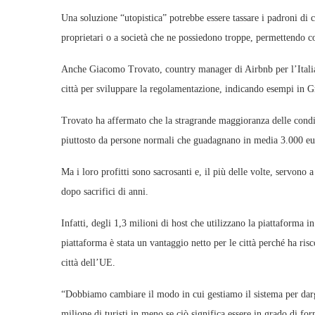
Una soluzione “utopistica” potrebbe essere tassare i padroni di 
proprietari o a società che ne possiedono troppe, permettendo co
Anche Giacomo Trovato, country manager di Airbnb per l’Italia 
città per sviluppare la regolamentazione, indicando esempi in Gre
Trovato ha affermato che la stragrande maggioranza delle condiv
piuttosto da persone normali che guadagnano in media 3.000 eu
Ma i loro profitti sono sacrosanti e, il più delle volte, servono a
dopo sacrifici di anni.
Infatti, degli 1,3 milioni di host che utilizzano la piattaforma 
piattaforma è stata un vantaggio netto per le città perché ha ris
città dell’UE.
“Dobbiamo cambiare il modo in cui gestiamo il sistema per dar
milione di turisti in meno se ciò significa essere in grado di forn