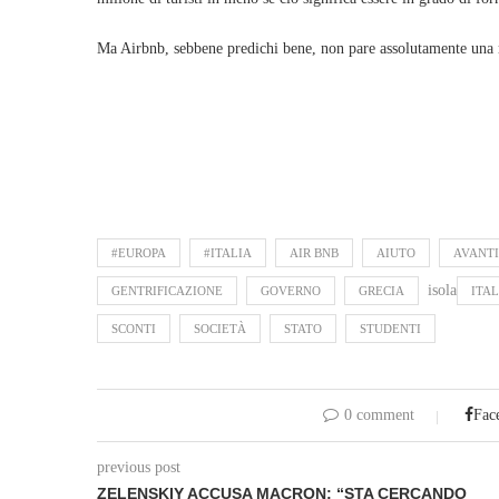
Ma Airbnb, sebbene predichi bene, non pare assolutamente una m
#EUROPA
#ITALIA
AIR BNB
AIUTO
AVANTI
isola
GENTRIFICAZIONE
GOVERNO
GRECIA
ITAL
SCONTI
SOCIETÀ
STATO
STUDENTI
0 comment
Fac
previous post
ZELENSKIY ACCUSA MACRON: “STA CERCANDO