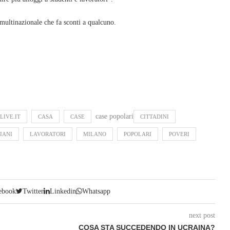
ultinazionale che fa sconti a qualcuno.
case popolari
LIVE.IT
CASA
CASE
CITTADINI
IANI
LAVORATORI
MILANO
POPOLARI
POVERI
ebook
Twitter
Linkedin
Whatsapp
next post
COSA STA SUCCEDENDO IN UCRAINA?