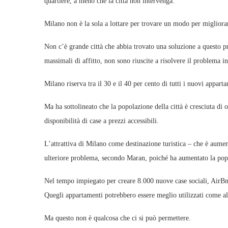
quartiere, a meno che la città non intervenga.
Milano non è la sola a lottare per trovare un modo per migliorare
Non c’è grande città che abbia trovato una soluzione a questo pr
massimali di affitto, non sono riuscite a risolvere il problema i
Milano riserva tra il 30 e il 40 per cento di tutti i nuovi apparta
Ma ha sottolineato che la popolazione della città è cresciuta di 
disponibilità di case a prezzi accessibili.
L’attrattiva di Milano come destinazione turistica – che è aum
ulteriore problema, secondo Maran, poiché ha aumentato la popo
Nel tempo impiegato per creare 8.000 nuove case sociali, AirBn
Quegli appartamenti potrebbero essere meglio utilizzati come al
Ma questo non è qualcosa che ci si può permettere.