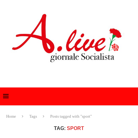
Home
Tags
Posts tagged with "sport"
TAG:
SPORT