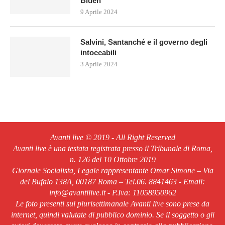
Biden
9 Aprile 2024
Salvini, Santanché e il governo degli
intoccabili
3 Aprile 2024
Avanti live © 2019 - All Right Reserved
Avanti live è una testata registrata presso il Tribunale di Roma,
n. 126 del 10 Ottobre 2019
Giornale Socialista, Legale rappresentante Omar Simone – Via
del Bufalo 138A, 00187 Roma – Tel.06. 8841463 - Email:
info@avantilive.it - P.Iva: 11058950962
Le foto presenti sul plurisettimanale Avanti live sono prese da
internet, quindi valutate di pubblico dominio. Se il soggetto o gli