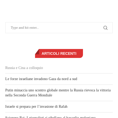
ARTICOLI RECENTI
Russia e Cina a colloquio
Le forze israeliane invadono Gaza da nord a sud
Putin minaccia uno scontro globale mentre la Russia rievoca la vittoria
nella Seconda Guerra Mondiale
Israele si prepara per l’invasione di Rafah
Sciopero Rai: I giornalisti si ribellano al bavaglio meloniano