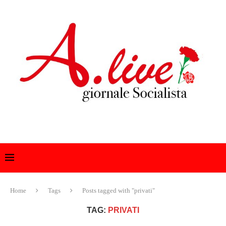
Home
Tags
Posts tagged with "privati"
TAG:
PRIVATI