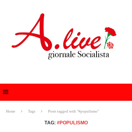
Home
Tags
Posts tagged with "#populismo"
TAG:
#POPULISMO