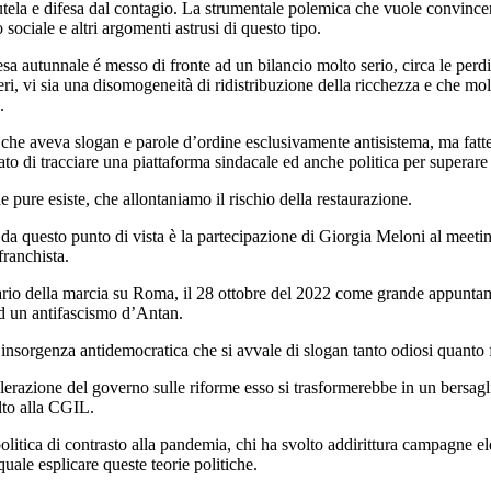
 tutela e difesa dal contagio. La strumentale polemica che vuole convince
sociale e altri argomenti astrusi di questo tipo.
esa autunnale é messo di fronte ad un bilancio molto serio, circa le per
, vi sia una disomogeneità di ridistribuzione della ricchezza e che molt
.
a che aveva slogan e parole d’ordine esclusivamente antisistema, ma fatt
ato di tracciare una piattaforma sindacale ed anche politica per superar
e pure esiste, che allontaniamo il rischio della restaurazione.
da questo punto di vista è la partecipazione di Giorgia Meloni al meeting d
franchista.
ersario della marcia su Roma, il 28 ottobre del 2022 come grande appunta
ad un antifascismo d’Antan.
insorgenza antidemocratica che si avvale di slogan tanto odiosi quanto fo
lerazione del governo sulle riforme esso si trasformerebbe in un bersagli
alto alla CGIL.
politica di contrasto alla pandemia, chi ha svolto addirittura campagne el
uale esplicare queste teorie politiche.