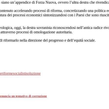
 siano un’appendice di Forza Nuova, ovvero l’ultra destra che rivendica 
ntenuto accelerando processi di riforma, concretizzando una politica ec
duratura dei processi economici sintonizzandosi con i Paesi che sono riusc
logica, oggi, la destra sovranista riconoscendosi nell’antica radice rivo
i attraverso processi di omologazione autoritaria.
di riformarlo nella direzione del progresso e dell’equità sociale.
ne
riforme
socialisti
soluzione
denuncia un tentativo di corruzione