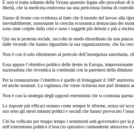
E non si tratta soltanto della Vexata quaestio legata alle procedure di
libertà, che la medicina endovena sia una pericolosa forma di controllo 
Siamo di fronte con evidenza al fatto che il mondo del lavoro alla ripr
inevitabilmente, nonostante la crescita economica denunciata dei numeri
sono state colpite dalla crisi e sono i soggetti più debole e più a rischio
Qui sta la protesta sociale, raccolta in modo disordinato da una piazz
dalle vicende che hanno riguardato la sua organizzazione, che ha cerc
Non è con il solo riferimento al pericolo dell’insorgenza autoritaria, ch
Essa appare l’obiettivo politico delle destre in Europa, impressionante 
nazionalista che rivendica la continuità con la parentesi della dittatura 
Per la restaurazione l’obiettivo è quello di festeggiare il 100º anniv
ed anche nostrani. La vigilanza che viene richiesta non può limitarsi 
Non è con la strategia degli opposti estremismi che si contrasta questa 
Le risposte più efficaci restano come sempre le riforme, senza un’acce
suo seno gli stessi miasmi politici e sociali che hanno provocato l’ass
Chi ha vellicato per troppo tempo i sentimenti anti-governativi per la 
nell’estremismo politico il braccio operativo contundente attraverso il q