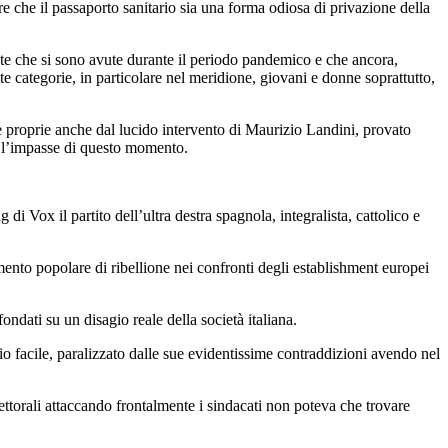
re che il passaporto sanitario sia una forma odiosa di privazione della
dite che si sono avute durante il periodo pandemico e che ancora,
e categorie, in particolare nel meridione, giovani e donne soprattutto,
e proprie anche dal lucido intervento di Maurizio Landini, provato
e l’impasse di questo momento.
i Vox il partito dell’ultra destra spagnola, integralista, cattolico e
mento popolare di ribellione nei confronti degli establishment europei
ndati su un disagio reale della società italiana.
o facile, paralizzato dalle sue evidentissime contraddizioni avendo nel
ettorali attaccando frontalmente i sindacati non poteva che trovare