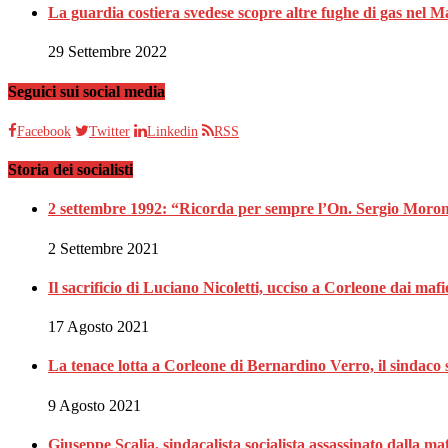
La guardia costiera svedese scopre altre fughe di gas nel M
29 Settembre 2022
Seguici sui social media
Facebook
Twitter
Linkedin
RSS
Storia dei socialisti
2 settembre 1992: “Ricorda per sempre l’On. Sergio Moron
2 Settembre 2021
Il sacrificio di Luciano Nicoletti, ucciso a Corleone dai mafi
17 Agosto 2021
La tenace lotta a Corleone di Bernardino Verro, il sindaco s
9 Agosto 2021
Giuseppe Scalia, sindacalista socialista assassinato dalla 