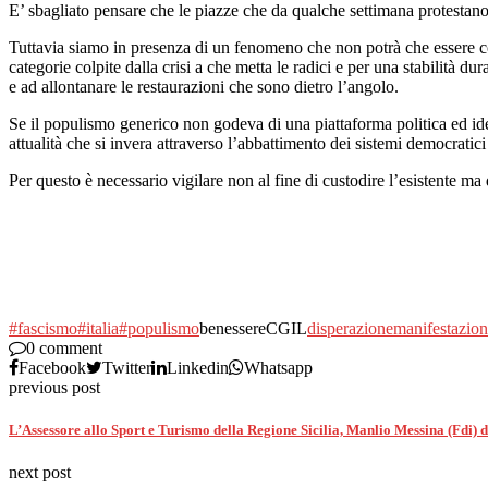
E’ sbagliato pensare che le piazze che da qualche settimana protestano
Tuttavia siamo in presenza di un fenomeno che non potrà che essere co
categorie colpite dalla crisi a che metta le radici e per una stabilità 
e ad allontanare le restaurazioni che sono dietro l’angolo.
Se il populismo generico non godeva di una piattaforma politica ed ideo
attualità che si invera attraverso l’abbattimento dei sistemi democratic
Per questo è necessario vigilare non al fine di custodire l’esistente ma 
#fascismo
#italia
#populismo
benessereCGIL
disperazione
manifestazio
0 comment
Facebook
Twitter
Linkedin
Whatsapp
previous post
L’Assessore allo Sport e Turismo della Regione Sicilia, Manlio Messina (Fdi) 
next post