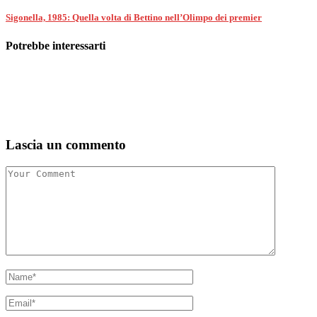
Sigonella, 1985: Quella volta di Bettino nell’Olimpo dei premier
Potrebbe interessarti
Lascia un commento