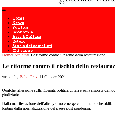
Home
News
Politica
Economia
Arte & Cultura
Estero
Storia dei socialisti
Chi siamo
Home
Attualità
Le riforme contro il rischio della restaurazione
Le riforme contro il rischio della restaura
written by
Bobo Craxi
11 Ottobre 2021
Qualche riflessione sulla giornata politica di ieri e sulla risposta demo
giudiziario.
Dalla manifestazione dell’altro giorno emerge chiaramente che aldilà d
lontani dalla normalizzazione del paese post-pandemia.