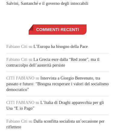
Salvini, Santanché e il governo degli intoccabili
COMMENTI RECENTI
Fabiano Citi
su
L’Europa ha bisogno della Pace
Fabiano Citi
su
La Grecia esce dalla “Red zone”, ma il
contraccolpo dell’austerità persiste
CITI FABIANO
su
Intervista a Giorgio Benvenuto, tra
passato e futuro: “Bisogna recuperare i valori del socialismo
democratico”
CITI FABIANO
su
L’Italia di Draghi apparecchia per gli
Usa “E io Pago”
Fabiano Citi
su
Dalla sconfitta socialista un’occasione per
riflettere