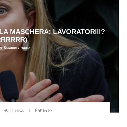
 LA MASCHERA: LAVORATORIII?
RRRRRR)
 by
Romano Franco
2k views