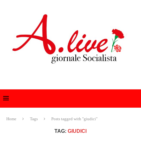
Home
Tags
Posts tagged with "giudici"
TAG:
GIUDICI