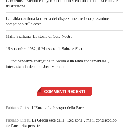
Lampedusa: Meloni e Leyen mettono in scena una sfilata tra rabbia e
frustrazione
La Libia continua la ricerca dei dispersi mentre i corpi esanime
compaiono sulle coste
Mafia Siciliana: La storia di Cosa Nostra
16 settembre 1982, il Massacro di Sabra e Shatila
“L’indipendenza energetica in Sicilia è un tema fondamentale”,
intervista alla deputata Jose Marano
COMMENTI RECENTI
Fabiano Citi
su
L’Europa ha bisogno della Pace
Fabiano Citi
su
La Grecia esce dalla “Red zone”, ma il contraccolpo
dell’austerità persiste