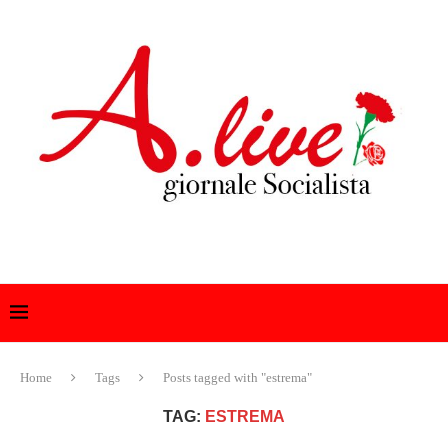
Home
Tags
Posts tagged with "estrema"
TAG:
ESTREMA