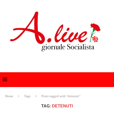
Home
Tags
Posts tagged with "detenuti"
TAG:
DETENUTI