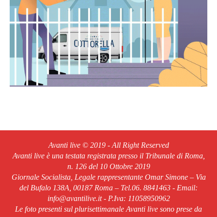
Avanti live © 2019 - All Right Reserved
Avanti live è una testata registrata presso il Tribunale di Roma,
n. 126 del 10 Ottobre 2019
Giornale Socialista, Legale rappresentante Omar Simone – Via
del Bufalo 138A, 00187 Roma – Tel.06. 8841463 - Email:
info@avantilive.it - P.Iva: 11058950962
Le foto presenti sul plurisettimanale Avanti live sono prese da