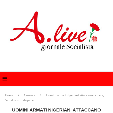
Home
Cronaca
Uomini armati nigeriani attaccano carcere,
575 detenuti dispersi
UOMINI ARMATI NIGERIANI ATTACCANO