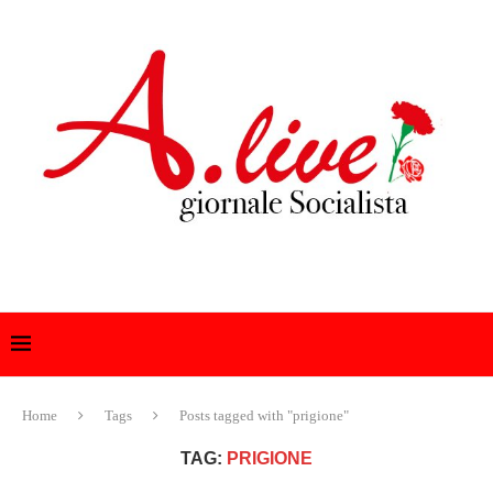
Home
Tags
Posts tagged with "prigione"
TAG:
PRIGIONE