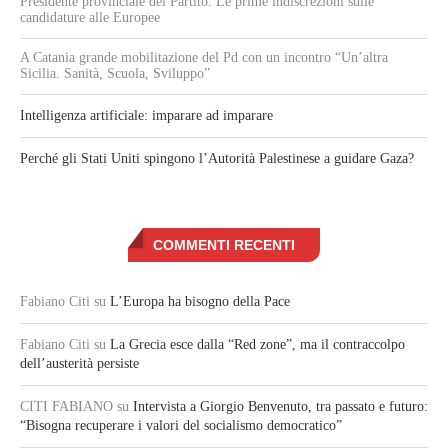
Presidente provinciale del Partito. Le prime indiscrezioni sulle
candidature alle Europee
A Catania grande mobilitazione del Pd con un incontro “Un’altra
Sicilia. Sanità, Scuola, Sviluppo”
Intelligenza artificiale: imparare ad imparare
Perché gli Stati Uniti spingono l’Autorità Palestinese a guidare Gaza?
COMMENTI RECENTI
Fabiano Citi
su
L’Europa ha bisogno della Pace
Fabiano Citi
su
La Grecia esce dalla “Red zone”, ma il contraccolpo
dell’austerità persiste
CITI FABIANO
su
Intervista a Giorgio Benvenuto, tra passato e futuro:
“Bisogna recuperare i valori del socialismo democratico”