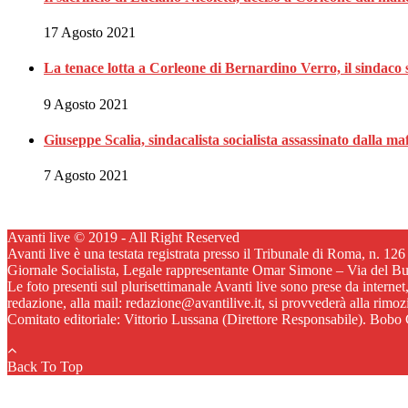
17 Agosto 2021
La tenace lotta a Corleone di Bernardino Verro, il sindaco s
9 Agosto 2021
Giuseppe Scalia, sindacalista socialista assassinato dalla 
7 Agosto 2021
Avanti live © 2019 - All Right Reserved
Avanti live è una testata registrata presso il Tribunale di Roma, n. 12
Giornale Socialista, Legale rappresentante Omar Simone – Via del B
Le foto presenti sul plurisettimanale Avanti live sono prese da internet
redazione, alla mail: redazione@avantilive.it, si provvederà alla rimo
Comitato editoriale: Vittorio Lussana (Direttore Responsabile). Bobo C
Back To Top