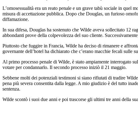
L’omosessualità era un reato penale e un grave tabù sociale in quel mom
misura di accettazione pubblica. Dopo che Douglas, un furioso omofobo
diffamazione.
In sua difesa, Douglas ha sostenuto che Wilde aveva sollecitato 12 rag
abbondanti prove della colpevolezza del suo cliente. Successivamente,
Piuttosto che fuggire in Francia, Wilde ha deciso di rimanere e affron
governante dell’hotel ha dichiarato che c’erano macchie fecali sulle s
Al primo processo penale di Wilde, è stato ampiamente interrogato sull
votare per condannarlo. Il secondo processo iniziò il 21 maggio.
Sebbene molti dei potenziali testimoni si siano rifiutati di tradire Wi
pena più severa consentita dalla legge. A mio giudizio è del tutto ina
sentenza.
Wilde scontò i suoi due anni e poi trascorse gli ultimi tre anni della sua 