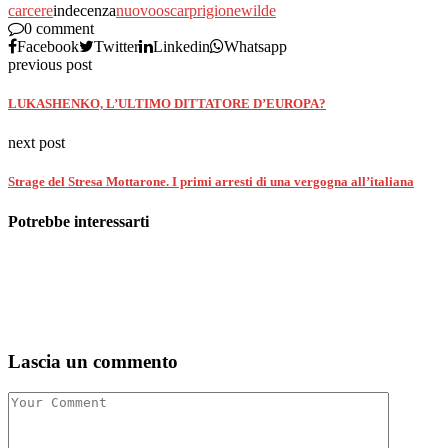
carcere
indecenza
nuovo
oscar
prigione
wilde
0 comment
Facebook
Twitter
Linkedin
Whatsapp
previous post
LUKASHENKO, L’ULTIMO DITTATORE D’EUROPA?
next post
Strage del Stresa Mottarone. I primi arresti di una vergogna all’italiana
Potrebbe interessarti
Lascia un commento