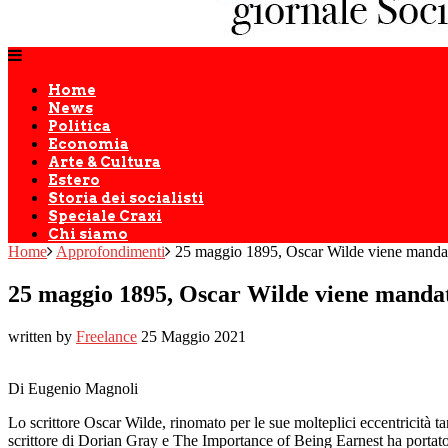
Home
News
Politica
Economia
Arte & Cultura
Estero
Storia dei socialisti
Speciale Craxi
Chi siamo
Home
Approfondimenti
25 maggio 1895, Oscar Wilde viene mandat
25 maggio 1895, Oscar Wilde viene mandat
written by
Freelance
25 Maggio 2021
Di Eugenio Magnoli
Lo scrittore Oscar Wilde, rinomato per le sue molteplici eccentricità 
scrittore di Dorian Gray e The Importance of Being Earnest ha portato 