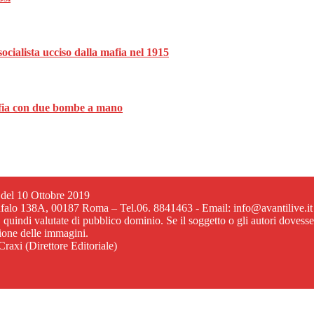
ocialista ucciso dalla mafia nel 1915
mafia con due bombe a mano
6 del 10 Ottobre 2019
ufalo 138A, 00187 Roma – Tel.06. 8841463 - Email: info@avantilive.it
, quindi valutate di pubblico dominio. Se il soggetto o gli autori dovess
zione delle immagini.
raxi (Direttore Editoriale)