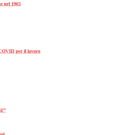
ne nel 1965
o COVID per il lavoro
i!”
osi