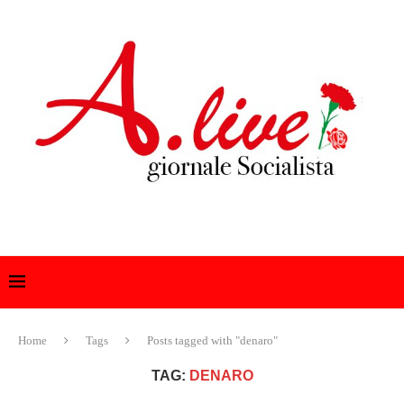
Home
Tags
Posts tagged with "denaro"
TAG:
DENARO