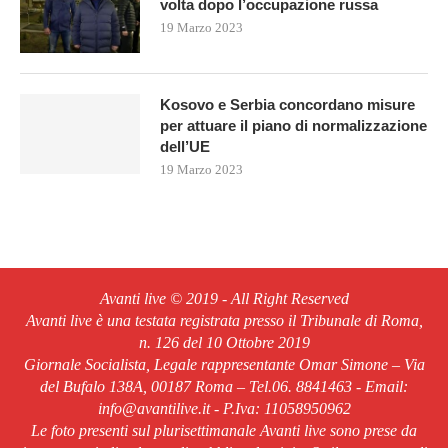
volta dopo l’occupazione russa
19 Marzo 2023
Kosovo e Serbia concordano misure
per attuare il piano di normalizzazione
dell’UE
19 Marzo 2023
Avanti live © 2019 - All Right Reserved
Avanti live è una testata registrata presso il Tribunale di Roma,
n. 126 del 10 Ottobre 2019
Giornale Socialista, Legale rappresentante Omar Simone – Via
del Bufalo 138A, 00187 Roma – Tel.06. 8841463 - Email:
info@avantilive.it - P.Iva: 11058950962
Le foto presenti sul plurisettimanale Avanti live sono prese da