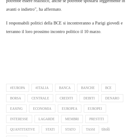
potrebbe essere realistico, anche se potrebbe spostarsi leggermente in
avanti o indietro”, ha affermato.
I responsabili politici della BCE si incontreranno a Parigi giovedì e
terranno il loro prossimo incontro politico il 10 marzo.
#EUROPA
#ITALIA
BANCA
BANCHE
BCE
BORSA
CENTRALE
CREDITI
DEBITI
DENARO
EASING
ECONOMIA
EUROPEA
EUROPEI
INTERESSE
LAGARDE
MEMBRI
PRESTITI
titoli
QUANTITATIVE
STATI
STATO
TASSI