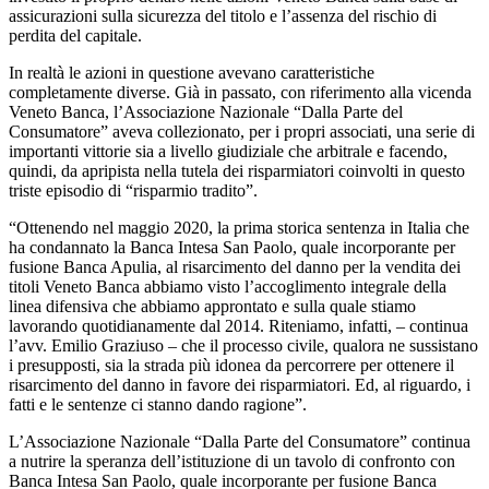
assicurazioni sulla sicurezza del titolo e l’assenza del rischio di
perdita del capitale.
In realtà le azioni in questione avevano caratteristiche
completamente diverse. Già in passato, con riferimento alla vicenda
Veneto Banca, l’Associazione Nazionale “Dalla Parte del
Consumatore” aveva collezionato, per i propri associati, una serie di
importanti vittorie sia a livello giudiziale che arbitrale e facendo,
quindi, da apripista nella tutela dei risparmiatori coinvolti in questo
triste episodio di “risparmio tradito”.
“Ottenendo nel maggio 2020, la prima storica sentenza in Italia che
ha condannato la Banca Intesa San Paolo, quale incorporante per
fusione Banca Apulia, al risarcimento del danno per la vendita dei
titoli Veneto Banca abbiamo visto l’accoglimento integrale della
linea difensiva che abbiamo approntato e sulla quale stiamo
lavorando quotidianamente dal 2014. Riteniamo, infatti, – continua
l’avv. Emilio Graziuso – che il processo civile, qualora ne sussistano
i presupposti, sia la strada più idonea da percorrere per ottenere il
risarcimento del danno in favore dei risparmiatori. Ed, al riguardo, i
fatti e le sentenze ci stanno dando ragione”.
L’Associazione Nazionale “Dalla Parte del Consumatore” continua
a nutrire la speranza dell’istituzione di un tavolo di confronto con
Banca Intesa San Paolo, quale incorporante per fusione Banca