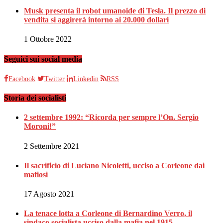
Musk presenta il robot umanoide di Tesla. Il prezzo di
vendita si aggirerà intorno ai 20.000 dollari
1 Ottobre 2022
Seguici sui social media
Facebook
Twitter
Linkedin
RSS
Storia dei socialisti
2 settembre 1992: “Ricorda per sempre l’On. Sergio
Moroni!”
2 Settembre 2021
Il sacrificio di Luciano Nicoletti, ucciso a Corleone dai
mafiosi
17 Agosto 2021
La tenace lotta a Corleone di Bernardino Verro, il
sindaco socialista ucciso dalla mafia nel 1915