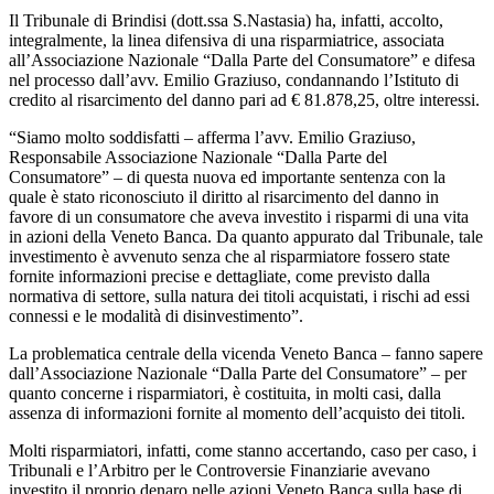
Il Tribunale di Brindisi (dott.ssa S.Nastasia) ha, infatti, accolto,
integralmente, la linea difensiva di una risparmiatrice, associata
all’Associazione Nazionale “Dalla Parte del Consumatore” e difesa
nel processo dall’avv. Emilio Graziuso, condannando l’Istituto di
credito al risarcimento del danno pari ad € 81.878,25, oltre interessi.
“Siamo molto soddisfatti – afferma l’avv. Emilio Graziuso,
Responsabile Associazione Nazionale “Dalla Parte del
Consumatore” – di questa nuova ed importante sentenza con la
quale è stato riconosciuto il diritto al risarcimento del danno in
favore di un consumatore che aveva investito i risparmi di una vita
in azioni della Veneto Banca. Da quanto appurato dal Tribunale, tale
investimento è avvenuto senza che al risparmiatore fossero state
fornite informazioni precise e dettagliate, come previsto dalla
normativa di settore, sulla natura dei titoli acquistati, i rischi ad essi
connessi e le modalità di disinvestimento”.
La problematica centrale della vicenda Veneto Banca – fanno sapere
dall’Associazione Nazionale “Dalla Parte del Consumatore” – per
quanto concerne i risparmiatori, è costituita, in molti casi, dalla
assenza di informazioni fornite al momento dell’acquisto dei titoli.
Molti risparmiatori, infatti, come stanno accertando, caso per caso, i
Tribunali e l’Arbitro per le Controversie Finanziarie avevano
investito il proprio denaro nelle azioni Veneto Banca sulla base di