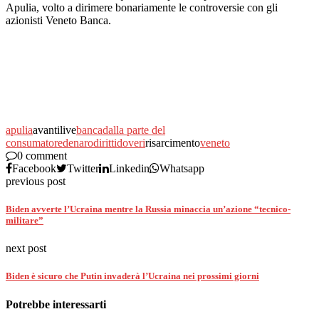
Apulia, volto a dirimere bonariamente le controversie con gli
azionisti Veneto Banca.
apulia
avantilive
banca
dalla parte del
consumatore
denaro
diritti
doveri
risarcimento
veneto
0 comment
Facebook
Twitter
Linkedin
Whatsapp
previous post
Biden avverte l’Ucraina mentre la Russia minaccia un’azione “tecnico-
militare”
next post
Biden è sicuro che Putin invaderà l’Ucraina nei prossimi giorni
Potrebbe interessarti