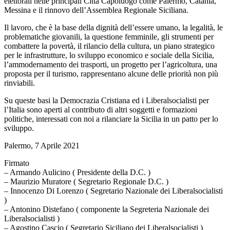
elettorali nelle principali Città Capoluogo come Palermo, Catania,
Messina e il rinnovo dell’Assemblea Regionale Siciliana.
Il lavoro, che è la base della dignità dell’essere umano, la legalità, le
problematiche giovanili, la questione femminile, gli strumenti per
combattere la povertà, il rilancio della cultura, un piano strategico
per le infrastrutture, lo sviluppo economico e sociale della Sicilia,
l’ammodernamento dei trasporti, un progetto per l’agricoltura, una
proposta per il turismo, rappresentano alcune delle priorità non più
rinviabili.
Su queste basi la Democrazia Cristiana ed i Liberalsocialisti per
l’Italia sono aperti al contributo di altri soggetti e formazioni
politiche, interessati con noi a rilanciare la Sicilia in un patto per lo
sviluppo.
Palermo, 7 Aprile 2021
Firmato
– Armando Aulicino ( Presidente della D.C. )
– Maurizio Muratore ( Segretario Regionale D.C. )
– Innocenzo Di Lorenzo ( Segretario Nazionale dei Liberalsocialisti
)
– Antonino Distefano ( componente la Segreteria Nazionale dei
Liberalsocialisti )
– Agostino Cascio ( Segretario Siciliano dei Liberalsocialisti )