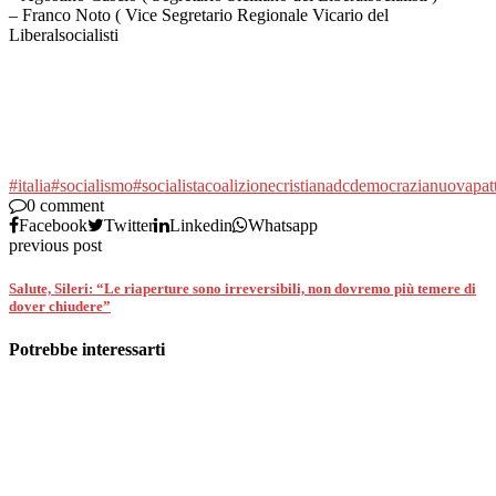
– Franco Noto ( Vice Segretario Regionale Vicario del
Liberalsocialisti
#italia
#socialismo
#socialista
coalizione
cristiana
dc
democrazia
nuova
pat
0 comment
Facebook
Twitter
Linkedin
Whatsapp
previous post
Salute, Sileri: “Le riaperture sono irreversibili, non dovremo più temere di
dover chiudere”
Potrebbe interessarti