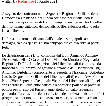
written by
Redazione
18 Aprile 2021
A seguito del confronto tra le Segreterie Regionali Siciliane della
Democrazia Cristiana e dei Liberalsocialisti per l’Italia, con la
comune consapevolezza di favorire ampie convergenze tra le culture
del riformismo cattolico, del socialismo liberaldemocratico, quella
laica e liberale.
Un’area autonoma e distante dall’attuale destra populista e
demagogica e da questa sinistra antipopolare ed asservita ai poteri
forti.
Le delegazioni della D.C. composta dal Dott. Armando Aulicino
(Presidente della D.C.) e dal Dott: Maurizio Muratore (Segretario
Regionale D.C.) e la delegazione dei Liberalsocialisti composta da
Innocenzo Di Lorenzo (Segretario Nazionale dei Liberalsocialisti),
Antonino Distefano (componente la Segreteria Nazionale), Agostino
Cascio (Segretario Siciliano dei Liberalsocialisti) e dall’Avv. Franco
Noto (Vice Segretario Regionale Vicario del Liberalsocialisti), nel
considerare la Sicilia anticipatrice e laboratorio politico di processi
politici per il resto del Paese, hanno stretto un patto federativo
puntando alla creazione della coalizione dei moderati, laici e cattolici
progressisti, per una politica basata sui valori, sulla identità e sulla
condivisione degli obiettivi, da proporre sin dalle prossime scadenze