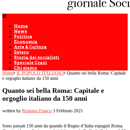
Home
News
Politica
Economia
Arte & Cultura
Estero
Storia dei socialisti
Speciale Craxi
Chi siamo
Home
IL POPOLO ITALIANO
Quanto sei bella Roma: Capitale
e orgoglio italiano da 150 anni
Quanto sei bella Roma: Capitale e
orgoglio italiano da 150 anni
written by
Romano Franco
3 Febbraio 2021
Sono passati 150 anni da quando il Regno d’Italia espugnò Roma.