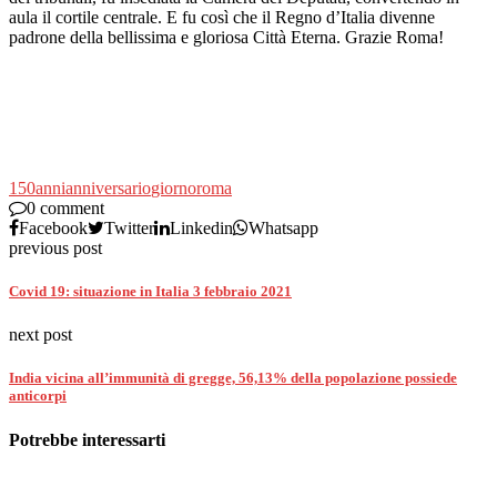
aula il cortile centrale. E fu così che il Regno d’Italia divenne
padrone della bellissima e gloriosa Città Eterna. Grazie Roma!
150
anni
anniversario
giorno
roma
0 comment
Facebook
Twitter
Linkedin
Whatsapp
previous post
Covid 19: situazione in Italia 3 febbraio 2021
next post
India vicina all’immunità di gregge, 56,13% della popolazione possiede
anticorpi
Potrebbe interessarti