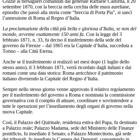
Grazie ai bersaglieri comandati dal generale Raffaele Cadorna, il 20
settembre 1870, con la breccia nella cerchia delle mura aureliane,
episodio che passò alla storia come “breccia di Porta Pia”, si sancì
l’annessione di Roma al Regno d’Italia.
La proclamazione della città più bella e gloriosa d’Italia, se non del
mondo, avvenne esattamente 150 anni fa. C
on la legge del 3
febbraio 1871, n. 33, fu deciso il trasferimento della sede del
governo da Firenze – dal 1865 era la Capitale d’Italia, succeduta a
Torino – alla Città Eterna.
Anche se il trasferimento si realizzò sei mesi dopo (1 luglio dello
stesso anno), il 3 febbraio 1871, verrà ricordato dagli italiani e dai
romani come una data storica: Roma arricchisce il patrimonio
italiano divenendo la Capitale del Regno d’Italia.
Sempre nello stesso giorno venne approvato il relativo regolamento
per il trasferimento del governo a Roma e nominata la commissione
governativa con il compito di attuare, coordinare e sovrintendere a
tutte le operazioni per l’insediamento degli organi di governo nella
nuova Capitale.
Così, il Palazzo del Quirinale, residenza estiva del Papa, fu destinato
a Palazzo reale; Palazzo Madama, sede del Ministero delle Finanze
pontificio, fu insediato il Senato; a Palazzo Montecitorio, già sede
dei tribunali, fu insediata la Camera dei Deputati, convertendo in