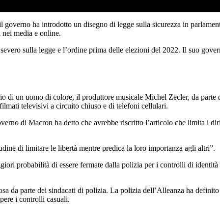
 il governo ha introdotto un disegno di legge sulla sicurezza in parlamen
ia nei media e online.
 severo sulla legge e l’ordine prima delle elezioni del 2022. Il suo gove
o di un uomo di colore, il produttore musicale Michel Zecler, da parte di 
lmati televisivi a circuito chiuso e di telefoni cellulari.
overno di Macron ha detto che avrebbe riscritto l’articolo che limita i dir
ne di limitare le libertà mentre predica la loro importanza agli altri”.
i probabilità di essere fermate dalla polizia per i controlli di identità 
osa da parte dei sindacati di polizia. La polizia dell’Alleanza ha defin
pere i controlli casuali.