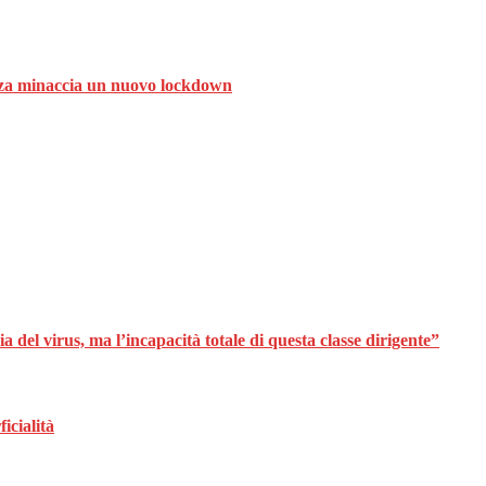
ranza minaccia un nuovo lockdown
 del virus, ma l’incapacità totale di questa classe dirigente”
icialità