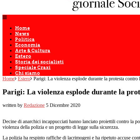
Home
News
Politica
Economia
Arte & Cultura
Estero
Storia dei socialisti
Speciale Craxi
Chi siamo
Home
Estero
Parigi: La violenza esplode durante la protesta contro 
Parigi: La violenza esplode durante la prot
written by
Redazione
5 Dicembre 2020
Decine di anarchici incappucciati hanno lanciato proiettili contro la p
violenza della polizia e un progetto di legge sulla sicurezza.
La polizia ha respinto raffiche di lacrimogeni e ha ripetuto accuse cont