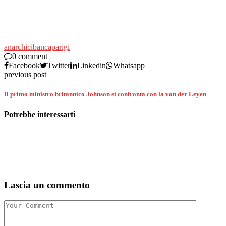
anarchici
banca
parigi
0 comment
Facebook
Twitter
Linkedin
Whatsapp
previous post
Il primo ministro britannico Johnson si confronta con la von der Leyen
Potrebbe interessarti
Lascia un commento