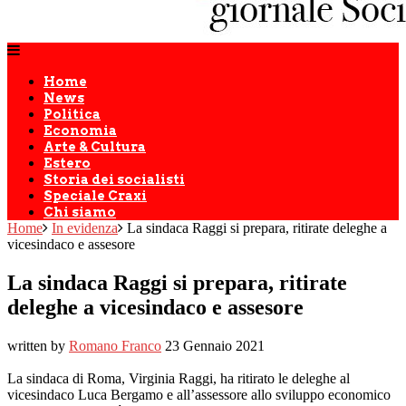
Home
News
Politica
Economia
Arte & Cultura
Estero
Storia dei socialisti
Speciale Craxi
Chi siamo
Home
In evidenza
La sindaca Raggi si prepara, ritirate deleghe a
vicesindaco e assesore
La sindaca Raggi si prepara, ritirate
deleghe a vicesindaco e assesore
written by
Romano Franco
23 Gennaio 2021
La sindaca di Roma, Virginia Raggi, ha ritirato le deleghe al
vicesindaco Luca Bergamo e all’assessore allo sviluppo economico