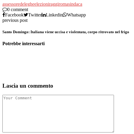
assessore
deleghe
elezioni
raggi
roma
sindaca
0 comment
Facebook
Twitter
Linkedin
Whatsapp
previous post
Santo Domingo: Italiana viene uccisa e violentata, corpo ritrovato nel frigo
Potrebbe interessarti
Lascia un commento