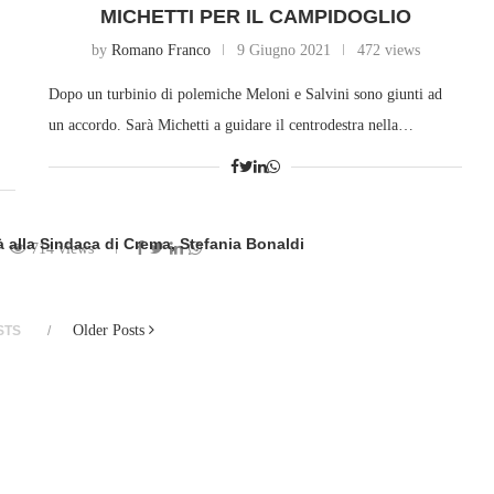
MICHETTI PER IL CAMPIDOGLIO
by
Romano Franco
9 Giugno 2021
472 views
Dopo un turbinio di polemiche Meloni e Salvini sono giunti ad
un accordo. Sarà Michetti a guidare il centrodestra nella…
à alla Sindaca di Crema, Stefania Bonaldi
714 views
 by
Rosario Sorace
Older Posts
STS