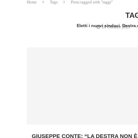
Home
Tags
Posts tagged with "raggi"
TA
Eletti i nuovi sindaci. Destra 
18 Ottobre 2021
writt
GIUSEPPE CONTE: “LA DESTRA NON È