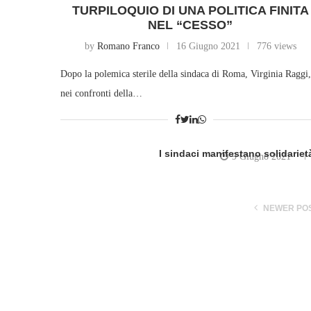
TURPILOQUIO DI UNA POLITICA FINITA
NEL “CESSO”
by
Romano Franco
16 Giugno 2021
776 views
Dopo la polemica sterile della sindaca di Roma, Virginia Raggi,
nei confronti della…
I sindaci manifestano solidariet
9 Giugno 2021
written
NEWER PO