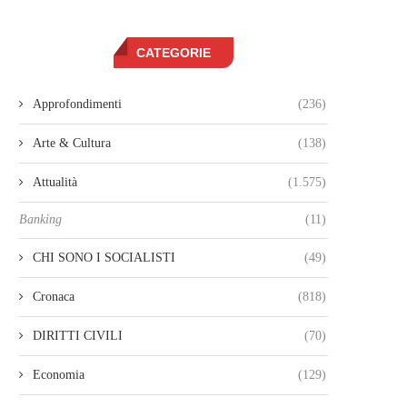
CATEGORIE
Approfondimenti
(236)
Arte & Cultura
(138)
Attualità
(1.575)
Banking
(11)
CHI SONO I SOCIALISTI
(49)
Cronaca
(818)
DIRITTI CIVILI
(70)
Economia
(129)