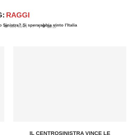
G:
RAGGI
o Sinistra? Si spera abbia vinto l’Italia
604 views
en by
Redazione
IL CENTROSINISTRA VINCE LE