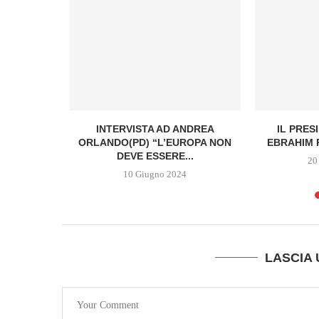
ELIANO
INTERVISTA AD ANDREA
IL PRES
SIONI
ORLANDO(PD) “L’EUROPA NON
EBRAHIM R
NO MENTRE
DEVE ESSERE...
20
.
10 Giugno 2024
LASCIA