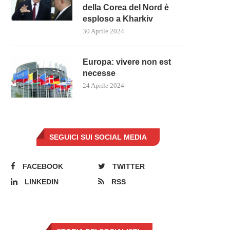
della Corea del Nord è
esploso a Kharkiv
30 Aprile 2024
Europa: vivere non est
necesse
24 Aprile 2024
E FORZE ISRAELIANE INVADONO
PUTIN MINACCIA UNO SCON
GAZA DA NORD A...
GLOBALE MENTRE LA RUSSI
14 Maggio 2024
10 Maggio 2024
SEGUICI SUI SOCIAL MEDIA
FACEBOOK
TWITTER
LINKEDIN
RSS