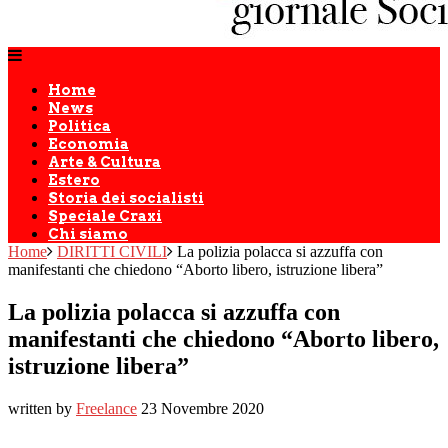
Home
News
Politica
Economia
Arte & Cultura
Estero
Storia dei socialisti
Speciale Craxi
Chi siamo
Home
DIRITTI CIVILI
La polizia polacca si azzuffa con
manifestanti che chiedono “Aborto libero, istruzione libera”
La polizia polacca si azzuffa con
manifestanti che chiedono “Aborto libero,
istruzione libera”
written by
Freelance
23 Novembre 2020