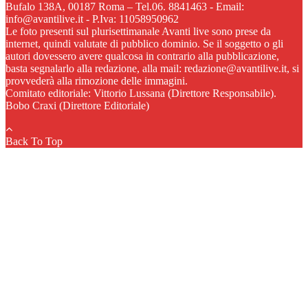
Bufalo 138A, 00187 Roma – Tel.06. 8841463 - Email:
info@avantilive.it - P.Iva: 11058950962
Le foto presenti sul plurisettimanale Avanti live sono prese da
internet, quindi valutate di pubblico dominio. Se il soggetto o gli
autori dovessero avere qualcosa in contrario alla pubblicazione,
basta segnalarlo alla redazione, alla mail: redazione@avantilive.it, si
provvederà alla rimozione delle immagini.
Comitato editoriale: Vittorio Lussana (Direttore Responsabile).
Bobo Craxi (Direttore Editoriale)
Back To Top