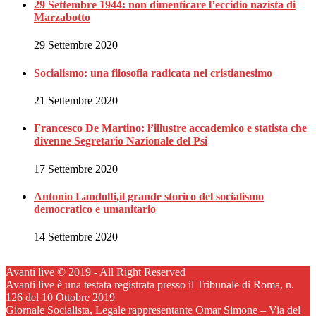
29 Settembre 1944: non dimenticare l’eccidio nazista di
Marzabotto
29 Settembre 2020
Socialismo: una filosofia radicata nel cristianesimo
21 Settembre 2020
Francesco De Martino: l’illustre accademico e statista che
divenne Segretario Nazionale del Psi
17 Settembre 2020
Antonio Landolfi,il grande storico del socialismo
democratico e umanitario
14 Settembre 2020
Avanti live © 2019 - All Right Reserved
Avanti live è una testata registrata presso il Tribunale di Roma, n.
126 del 10 Ottobre 2019
Giornale Socialista, Legale rappresentante Omar Simone – Via del