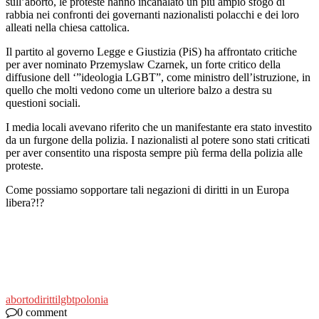
sull’aborto, le proteste hanno incanalato un più ampio sfogo di
rabbia nei confronti dei governanti nazionalisti polacchi e dei loro
alleati nella chiesa cattolica.
Il partito al governo Legge e Giustizia (PiS) ha affrontato critiche
per aver nominato Przemyslaw Czarnek, un forte critico della
diffusione dell ‘”ideologia LGBT”, come ministro dell’istruzione, in
quello che molti vedono come un ulteriore balzo a destra su
questioni sociali.
I media locali avevano riferito che un manifestante era stato investito
da un furgone della polizia. I nazionalisti al potere sono stati criticati
per aver consentito una risposta sempre più ferma della polizia alle
proteste.
Come possiamo sopportare tali negazioni di diritti in un Europa
libera?!?
aborto
diritti
lgbt
polonia
0 comment