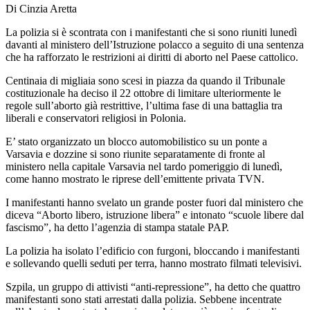
Di Cinzia Aretta
La polizia si è scontrata con i manifestanti che si sono riuniti lunedì
davanti al ministero dell’Istruzione polacco a seguito di una sentenza
che ha rafforzato le restrizioni ai diritti di aborto nel Paese cattolico.
Centinaia di migliaia sono scesi in piazza da quando il Tribunale
costituzionale ha deciso il 22 ottobre di limitare ulteriormente le
regole sull’aborto già restrittive, l’ultima fase di una battaglia tra
liberali e conservatori religiosi in Polonia.
E’ stato organizzato un blocco automobilistico su un ponte a
Varsavia e dozzine si sono riunite separatamente di fronte al
ministero nella capitale Varsavia nel tardo pomeriggio di lunedì,
come hanno mostrato le riprese dell’emittente privata TVN.
I manifestanti hanno svelato un grande poster fuori dal ministero che
diceva “Aborto libero, istruzione libera” e intonato “scuole libere dal
fascismo”, ha detto l’agenzia di stampa statale PAP.
La polizia ha isolato l’edificio con furgoni, bloccando i manifestanti
e sollevando quelli seduti per terra, hanno mostrato filmati televisivi.
Szpila, un gruppo di attivisti “anti-repressione”, ha detto che quattro
manifestanti sono stati arrestati dalla polizia. Sebbene incentrate