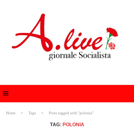
Home
Tags
Posts tagged with "polonia"
TAG:
POLONIA