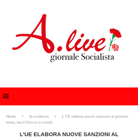
Home
In evidenza
L’UE elabora nuove sanzioni al petrolio
russo, ma il blocco si scinde
L’UE ELABORA NUOVE SANZIONI AL