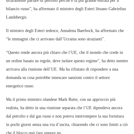
sicuramente parlare di petrolio perché è la più grande entrata per il
bilancio russo”, ha affermato il ministro degli Esteri lituano Gabrielius
Landsbergis.
Il ministro degli Esteri tedesco, Annalena Baerbock, ha affermato che
“le immagini che ci arrivano dall’Ucraina sono strazianti”.
“Questo rende ancora più chiaro che l’UE, che il mondo che crede in
un ordine basato su regole, deve isolare questo regime”, ha detto mentre
arrivava alla riunione dell’UE. Ma ha rifiutato di rispondere a una
domanda su cosa potrebbe innescare sanzioni contro il settore
energetico russo.
Ma il primo ministro olandese Mark Rutte, con un approccio più
realista, ha detto in una riunione separata che l’UE dipendeva ancora
dal petrolio e dal gas russo e non poteva interrompere la sua fornitura
in pochi giorni senza una via d’uscita, chiarendo che ci sono limiti a ciò
che il blocco può fare oppure no.