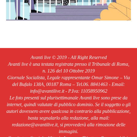
Avanti live © 2019 - All Right Reserved
Avanti live è una testata registrata presso il Tribunale di Roma,
n. 126 del 10 Ottobre 2019
Giornale Socialista, Legale rappresentante Omar Simone – Via
del Bufalo 138A, 00187 Roma – Tel.06. 8841463 - Email:
info@avantilive.it - P.Iva: 11058950962
Le foto presenti sul plurisettimanale Avanti live sono prese da
internet, quindi valutate di pubblico dominio. Se il soggetto o gli
autori dovessero avere qualcosa in contrario alla pubblicazione,
basta segnalarlo alla redazione, alla mail:
redazione@avantilive.it, si provvederà alla rimozione delle
immagini.