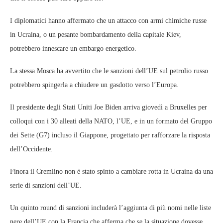
I diplomatici hanno affermato che un attacco con armi chimiche russe
in Ucraina, o un pesante bombardamento della capitale Kiev,
potrebbero innescare un embargo energetico.
La stessa Mosca ha avvertito che le sanzioni dell’UE sul petrolio russo
potrebbero spingerla a chiudere un gasdotto verso l’Europa.
Il presidente degli Stati Uniti Joe Biden arriva giovedì a Bruxelles per
colloqui con i 30 alleati della NATO, l’UE, e in un formato del Gruppo
dei Sette (G7) incluso il Giappone, progettato per rafforzare la risposta
dell’Occidente.
Finora il Cremlino non è stato spinto a cambiare rotta in Ucraina da una
serie di sanzioni dell’UE.
Un quinto round di sanzioni includerà l’aggiunta di più nomi nelle liste
nere dell’UE con la Francia che afferma che se la situazione dovesse