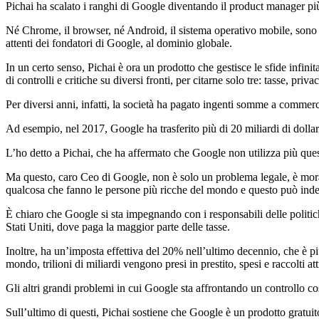
Pichai ha scalato i ranghi di Google diventando il product manager più e
Né Chrome, il browser, né Android, il sistema operativo mobile, sono s
attenti dei fondatori di Google, al dominio globale.
In un certo senso, Pichai è ora un prodotto che gestisce le sfide infini
di controlli e critiche su diversi fronti, per citarne solo tre: tasse, pri
Per diversi anni, infatti, la società ha pagato ingenti somme a commercia
Ad esempio, nel 2017, Google ha trasferito più di 20 miliardi di doll
L’ho detto a Pichai, che ha affermato che Google non utilizza più quest
Ma questo, caro Ceo di Google, non è solo un problema legale, è moral
qualcosa che fanno le persone più ricche del mondo e questo può indebol
È chiaro che Google si sta impegnando con i responsabili delle politiche
Stati Uniti, dove paga la maggior parte delle tasse.
Inoltre, ha un’imposta effettiva del 20% nell’ultimo decennio, che è più
mondo, trilioni di miliardi vengono presi in prestito, spesi e raccolti a
Gli altri grandi problemi in cui Google sta affrontando un controllo co
Sull’ultimo di questi, Pichai sostiene che Google è un prodotto gratuit