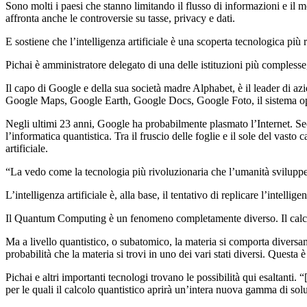
Sono molti i paesi che stanno limitando il flusso di informazioni e il 
affronta anche le controversie su tasse, privacy e dati.
E sostiene che l’intelligenza artificiale è una scoperta tecnologica più ri
Pichai è amministratore delegato di una delle istituzioni più complesse,
Il capo di Google e della sua società madre Alphabet, è il leader di a
Google Maps, Google Earth, Google Docs, Google Foto, il sistema oper
Negli ultimi 23 anni, Google ha probabilmente plasmato l’Internet. Seco
l’informatica quantistica. Tra il fruscio delle foglie e il sole del vast
artificiale.
“La vedo come la tecnologia più rivoluzionaria che l’umanità svilupperà 
L’intelligenza artificiale è, alla base, il tentativo di replicare l’intell
Il Quantum Computing è un fenomeno completamente diverso. Il calcolo 
Ma a livello quantistico, o subatomico, la materia si comporta diversam
probabilità che la materia si trovi in ​​uno dei vari stati diversi. Ques
Pichai e altri importanti tecnologi trovano le possibilità qui esaltan
per le quali il calcolo quantistico aprirà un’intera nuova gamma di sol