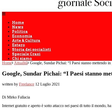
Home
News
Politica
Economia
Arte & Cultura
Estero
Storia dei socialisti
Speciale Craxi
Chi siamo
Home
Attualità
Google, Sundar Pichai: “I Paesi stanno mettendo in pe
Google, Sundar Pichai: “I Paesi stanno mett
written by
Freelance
12 Luglio 2021
Di Mirko Fallacia
Internet gratuito e aperto è sotto attacco nei paesi di tutto il mondo, 