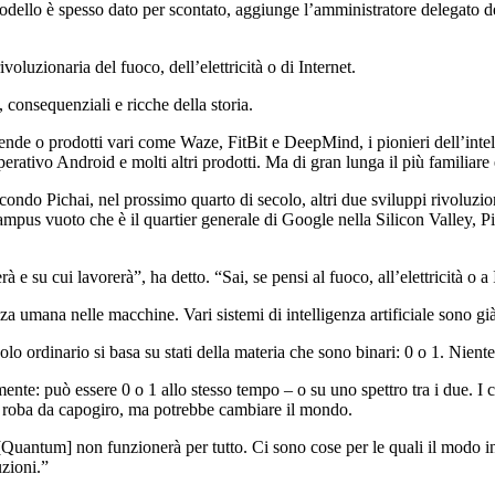
modello è spesso dato per scontato, aggiunge l’amministratore delegato de
voluzionaria del fuoco, dell’elettricità o di Internet.
 consequenziali e ricche della storia.
ziende o prodotti vari come Waze, FitBit e DeepMind, i pionieri dell’in
ativo Android e molti altri prodotti. Ma di gran lunga il più familiare
ndo Pichai, nel prossimo quarto di secolo, altri due sviluppi rivoluzion
o campus vuoto che è il quartier generale di Google nella Silicon Valley, 
e su cui lavorerà”, ha detto. “Sai, se pensi al fuoco, all’elettricità o 
igenza umana nelle macchine. Vari sistemi di intelligenza artificiale sono g
ordinario si basa su stati della materia che sono binari: 0 o 1. Nient
ente: può essere 0 o 1 allo stesso tempo – o su uno spettro tra i due. I 
ta è roba da capogiro, ma potrebbe cambiare il mondo.
ti. “[Quantum] non funzionerà per tutto. Ci sono cose per le quali il mod
uzioni.”