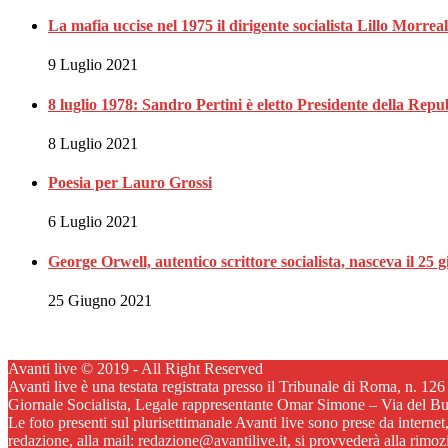
La mafia uccise nel 1975 il dirigente socialista Lillo Morre
9 Luglio 2021
8 luglio 1978: Sandro Pertini è eletto Presidente della Repu
8 Luglio 2021
Poesia per Lauro Grossi
6 Luglio 2021
George Orwell, autentico scrittore socialista, nasceva il 25 
25 Giugno 2021
Avanti live © 2019 - All Right Reserved
Avanti live è una testata registrata presso il Tribunale di Roma, n. 12
Giornale Socialista, Legale rappresentante Omar Simone – Via del B
Le foto presenti sul plurisettimanale Avanti live sono prese da internet
redazione, alla mail: redazione@avantilive.it, si provvederà alla rimo