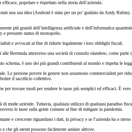
fficace, popolare e rispettato nella storia dell’azienda.
tati una sua idea (Android è stato per un po’ guidato da Andy Rubin). Ma
tamente più grandi dell’intelligenza artificiale e dell’informatica quanti
vacy e presunto status di monopolio.
listi e avvocati al fine di ridurre legalmente i loro obblighi fiscali.
ari alle Bermuda attraverso una società di comodo olandese, come parte
o schema, è uno dei più grandi contribuenti al mondo e rispetta le leggi 
e. Le persone povere in genere non assumono commercialisti per ridurre
ire il sacrificio collettivo.
 per trovare modi per rendere le tasse più semplici ed efficaci. È vero c
 di molte aziende. Tuttavia, qualsiasi utilizzo di qualsiasi paradiso fisc
ttraverso le tasse sulla gente comune al fine di mitigare la pandemia.
stante e crescente riguardano i dati, la privacy e se l’azienda ha o men
o e che gli utenti possono facilmente andare altrove.