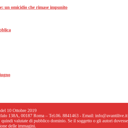
ale: un omicidio che rimase impunito
bblica
giugno
6 del 10 Ottobre 2019
ufalo 138A, 00187 Roma – Tel.06. 8841463 - Email: info@avantilive.it
, quindi valutate di pubblico dominio. Se il soggetto o gli autori dovess
zione delle immagini.