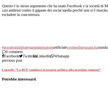
Questo è lo stesso argomento che ha usato Facebook e la società di M
casi antitrust contro il gigante dei social media perché non si è riusci
escludere la concorrenza.
#google
ad
alphabet
amministratore
artificiale
ceo
intelligenza
pichai
sunda
0 comment
Facebook
Twitter
Linkedin
Whatsapp
previous post
Lagarde: “La BCE cambierà la propria politica alla prossima riunione”
Potrebbe interessarti